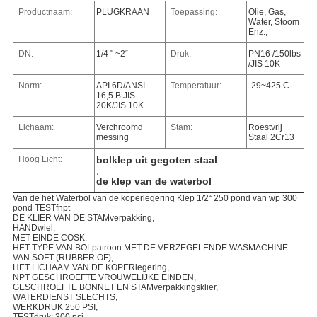
Productnaam:
PLUGKRAAN
Toepassing:
Olie, Gas,
Water, Stoom
Enz.,
DN:
1/4 " ~2“
Druk:
PN16 /150lbs
/JIS 10K
Norm:
API 6D/ANSI
Temperatuur:
-29~425 C
16,5 B JIS
20K/JIS 10K
Lichaam:
Verchroomd
Stam:
Roestvrij
messing
Staal 2Cr13
Hoog Licht:
bolklep uit gegoten staal
,
de klep van de waterbol
Van de het Waterbol van de koperlegering Klep 1/2“ 250 pond van wp 300
pond TESTfnpt
DE KLIER VAN DE STAMverpakking,
HANDwiel,
MET EINDE COSK:
HET TYPE VAN BOLpatroon MET DE VERZEGELENDE WASMACHINE
VAN SOFT (RUBBER OF),
HET LICHAAM VAN DE KOPERlegering,
NPT GESCHROEFTE VROUWELIJKE EINDEN,
GESCHROEFTE BONNET EN STAMverpakkingsklier,
WATERDIENST SLECHTS,
WERKDRUK 250 PSI,