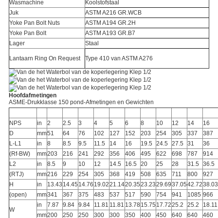
Wasmachine
Koolstofstaal
Juk
ASTM A216 GR.WCB
Yoke Pan Bolt Nuts
ASTM A194 GR.2H
Yoke Pan Bolt
ASTM A193 GR.B7
Lager
Staal
Lantaarn Ring On Request
Type 410 van ASTM A276
Hoofdafmetingen
ASME-Drukklasse 150 pond-Afmetingen en Gewichten
NPS
in
2
2.5
3
4
5
6
8
10
12
14
16
D
mm
51
64
76
102
127
152
203
254
305
337
387
L-L1
in
8
8.5
9.5
11.5
14
16
19.5
24.5
27.5
31
36
(Rf-BW)
mm
203
216
241
292
356
406
495
622
698
787
914
L2
in
8.5
9
10
12
14.5
16.5
20
25
28
31.5
36.5
(RTJ)
mm
216
229
254
305
368
419
508
635
711
800
927
H
in
13.43
14.45
14.76
19.02
21.14
20.35
23.23
29.69
37.05
42.72
38.03
(open)
mm
341
367
375
483
537
517
590
754
941
1085
966
in
7.87
9.84
9.84
11.81
11.81
13.78
15.75
17.72
25.2
25.2
18.11
W
mm
200
250
250
300
300
350
400
450
640
640
460