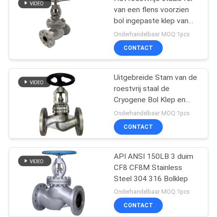
van een flens voorzien
bol ingepaste klep van
PN25 DN125
Onderhandelbaar MOQ:1pcs
CONTACT
Uitgebreide Stam van de
roestvrij staal de
Cryogene Bol Klep en
anderen voor Industrieel
Onderhandelbaar MOQ:1pcs
Cryogeen Gas
CONTACT
API ANSI 150LB 3 duim
CF8 CF8M Stainless
Steel 304 316 Bolklep
Onderhandelbaar MOQ:1pcs
CONTACT