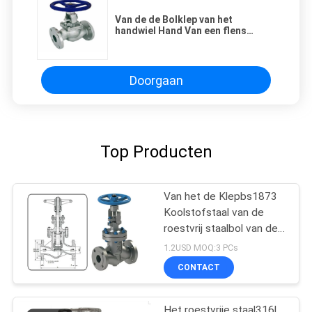
Van de de Bolklep van het
handwiel Hand Van een flens
voorzien DIN Hoektype voor
Scheepsboord/Stoom
Doorgaan
Top Producten
Van het de Klepbs1873
Koolstofstaal van de
roestvrij staalbol van de
Flenseinden de Bolklep
1.2USD MOQ:3 PCs
CONTACT
Het roestvrije staal316l