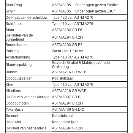
Seat-Ring
ASTM A105 + Onder ogen gezien Stellite
Schijf
ASTM A105 + Onder ogen gezien 13Cr
De Plaat van de schijfduw
Type 420 van ASTM A276
Schijfnoot
Type 410 van ASTM A276
Stam
ASTM A182 GR.F6
De Noten van de
ASTM A194 GR.2H
bonnetbout
Bonnetbouten
ASTM A193 GR.B7
Pakking
Zacht Ijzer + Grafiet
Achterbankring
Type 410 van ASTM A276
Gevlecht Grafiet & Matrijs gevormde
Stamverpakking
Grafietring
Bonnet
ASTM A216 GR.WCB
Oogboutspelden
Koolstofstaal
Klier
Type 410 van ASTM A276
Klierflens
ASTM A216 GR.WCB
De Bouten van het klieroog
ASTM A307 GR.B
Oogboutnoten
ASTM A194 GR.2H
Yoke Bush
ASTM A439 GR.D-2
Schroef
Koolstofstaal
Handwiel
Kneedbaar Ijzer
De Noot van het handwiel
ASTM A194 GR.2H