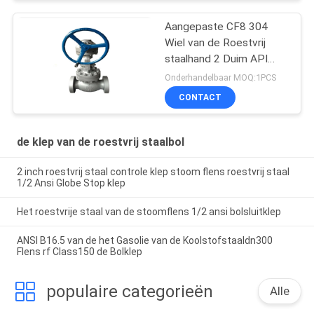
Aangepaste CF8 304
Wiel van de Roestvrij
staalhand 2 Duim API
Globe Valve
Onderhandelbaar MOQ:1PCS
CONTACT
de klep van de roestvrij staalbol
2 inch roestvrij staal controle klep stoom flens roestvrij staal
1/2 Ansi Globe Stop klep
Het roestvrije staal van de stoomflens 1/2 ansi bolsluitklep
ANSI B16.5 van de het Gasolie van de Koolstofstaaldn300
Flens rf Class150 de Bolklep
populaire categorieën
Alle