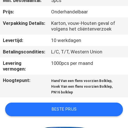
Min. bestelaantal:
5pcs
CONTACTEER
ONS
Prijs:
Onderhandelbaar
Verpakking Details:
Karton, vouw-Houten geval of
volgens het cliëntenverzoek
NIEUWS
Levertijd:
10 werkdagen
VERZOEK
Betalingscondities:
L/C, T/T, Western Union
OM
Levering
1000pcs per maand
EEN
vermogen:
CITAAT
Hoogtepunt:
,
Hand Van een flens voorzien Bolklep
,
Hoek Van een flens voorzien Bolklep
PN16 bolklep
SITEMAP
BESTE PRIJS
PRIVACY
POLICY