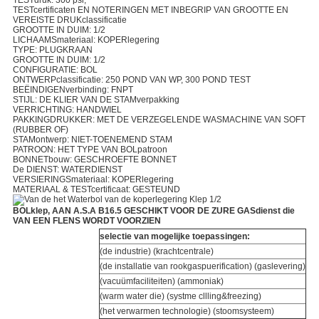
TESTdruk: 300 psi,
TESTcertificaten EN NOTERINGEN MET INBEGRIP VAN GROOTTE EN
VEREISTE DRUKclassificatie
GROOTTE IN DUIM: 1/2
LICHAAMSmateriaal: KOPERlegering
TYPE: PLUGKRAAN
GROOTTE IN DUIM: 1/2
CONFIGURATIE: BOL
ONTWERPclassificatie: 250 POND VAN WP, 300 POND TEST
BEËINDIGENverbinding: FNPT
STIJL: DE KLIER VAN DE STAMverpakking
VERRICHTING: HANDWIEL
PAKKINGDRUKKER: MET DE VERZEGELENDE WASMACHINE VAN SOFT
(RUBBER OF)
STAMontwerp: NIET-TOENEMEND STAM
PATROON: HET TYPE VAN BOLpatroon
BONNETbouw: GESCHROEFTE BONNET
De DIENST: WATERDIENST
VERSIERINGSmateriaal: KOPERlegering
MATERIAAL & TESTcertificaat: GESTEUND
BOLklep, AAN A.S.A B16.5 GESCHIKT VOOR DE ZURE GASdienst die
VAN EEN FLENS WORDT VOORZIEN
selectie van mogelijke toepassingen:
(de industrie) (krachtcentrale)
(de installatie van rookgaspuerification) (gaslevering)
(vacuümfaciliteiten) (ammoniak)
(warm water die) (systme cllling&freezing)
(het verwarmen technologie) (stoomsysteem)