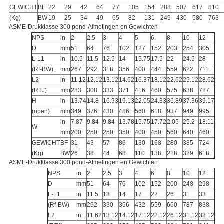
GEWICHT
BF
22
29
42
64
77
105
154
288
507
617
810
(Kg)
BW
19
25
34
49
65
82
131
249
430
580
763
ASME-Drukklasse 300 pond-Afmetingen en Gewichten
NPS
in
2
2.5
3
4
5
6
8
10
12
D
mm
51
64
76
102
127
152
203
254
305
L-L1
in
10.5
11.5
12.5
14
15.75
17.5
22
24.5
28
(Rf-BW)
mm
267
292
318
356
400
444
559
622
711
L2
in
11.12
12.12
13.12
14.62
16.37
18.12
22.62
25.12
28.62
(RTJ)
mm
283
308
333
371
416
460
575
638
727
H
in
13.74
14.8
16.93
19.13
22.05
24.33
36.89
37.36
39.17
(open)
mm
349
376
430
486
560
618
937
949
995
in
7.87
9.84
9.84
13.78
15.75
17.72
2.05
25.2
18.11
W
mm
200
250
250
350
400
450
560
640
460
GEWICHT
BF
31
43
57
86
130
168
280
385
724
(Kg)
BW
26
38
44
68
110
138
228
329
618
ASME-Drukklasse 300 pond-Afmetingen en Gewichten
NPS
in
2
2.5
3
4
6
8
10
12
D
mm
51
64
76
102
152
200
248
298
L-L1
in
11.5
13
14
17
22
26
31
33
(Rf-BW)
mm
292
330
356
432
559
660
787
838
L2
in
11.62
13.12
14.12
17.12
22.12
26.12
31.12
33.12