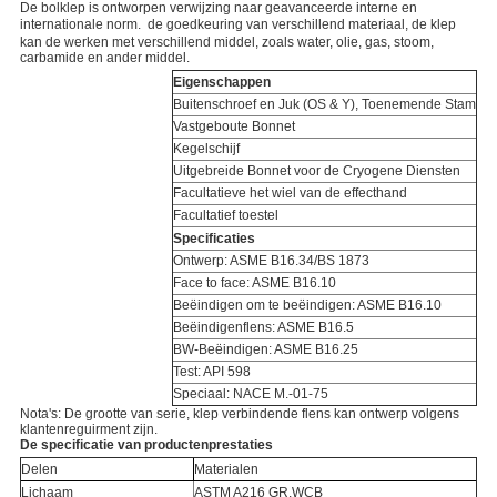
De bolklep is ontworpen verwijzing naar geavanceerde interne en
internationale norm.  de goedkeuring van verschillend materiaal, de klep
kan de werken met verschillend middel, zoals water, olie, gas, stoom,
carbamide en ander middel.
Eigenschappen
Buitenschroef en Juk (OS & Y), Toenemende Stam
Vastgeboute Bonnet
Kegelschijf
Uitgebreide Bonnet voor de Cryogene Diensten
Facultatieve het wiel van de effecthand
Facultatief toestel
Specificaties
Ontwerp: ASME B16.34/BS 1873
Face to face: ASME B16.10
Beëindigen om te beëindigen: ASME B16.10
Beëindigenflens: ASME B16.5
BW-Beëindigen: ASME B16.25
Test: API 598
Speciaal: NACE M.-01-75
Nota's: De grootte van serie, klep verbindende flens kan ontwerp volgens
klantenreguirment zijn.
De specificatie van productenprestaties
Delen
Materialen
Lichaam
ASTM A216 GR.WCB