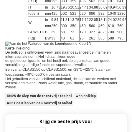
(RTJ)
mm
295
333
359
435
562
664
791
841
H
in
16.73
19.76
20.51
24.41
34.88
36.69
40.94
50.39
(open)
mm
425
502
521
620
886
932
1040
1280
in
9.84
11.81
13.78
17.72
22.05
18.11
24.02
29.92
W
mm
250
300
350
450
560
460
610
760
GEWICHT
BF
39
58
73
120
327
482
700
900
(Kg)
BW
33
48
61
95
261
385
588
795
Korte inleiding:
De bolklep is ontworpen verwijzing naar geavanceerde interne en
internationale norm. Het lichaam keurt goed
de gebiedconfiguratie, en het heeft ook de eigenschap van goede
verschijning, aardige functie en superieure kwaliteit.
Ben vanaf CLASS150 op CLASS1500, en -29℃~425℃ (staal) van
toepassing, -40℃~550℃ (roestvrij staal).
Het gebruiken van verschillend materiaal, de klep kan de werken met
verschillend middel, zoals water, olie, gas, stoom, carbamide en ander
middel.
DN25 de Klep van de roestvrij staalbol
wcb bolklep
A351 de Klep van de Roestvrij staalbol
Krijg de beste prijs voor