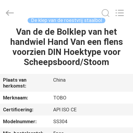
TOBO
STEEL
GROUP
CHINA.
All
De klep van de roestvrij staalbol
Rights
Reserved.
Van de de Bolklep van het
HUIS
handwiel Hand Van een flens
PRODUCTEN
voorzien DIN Hoektype voor
Scheepsboord/Stoom
ONGEVEER
ONS
Plaats van
China
herkomst:
FABRIEKSREIS
Merknaam:
TOBO
Certificering:
API ISO CE
KWALITEITSCONTROLE
Modelnummer:
SS304