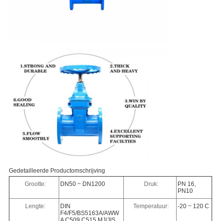
Gedetailleerde Productomschrijving
Grootte:
DN50 ~ DN1200
Druk:
PN 16,
PN10
Lengte:
DIN
Temperatuur:
-20 ~ 120 C
F4/F5/BS5163A/AWW
A C509 C515 MJ/JIS