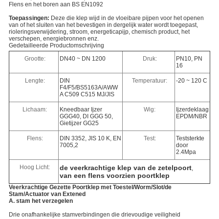
Flens en het boren aan BS EN1092
Toepassingen:
Deze die klep wijd in de vloeibare pijpen voor het openen
van of het sluiten van het bevestigen in dergelijk water wordt toegepast,
rioleringsverwijdering, stroom, energeticapijp, chemisch product, het
verschepen, energiebronnen enz.
Gedetailleerde Productomschrijving
Grootte:
DN40 ~ DN 1200
Druk:
PN10, PN
16
Lengte:
DIN
Temperatuur:
-20 ~ 120 C
F4/F5/BS5163A/AWW
A C509 C515 MJ/JIS
Lichaam:
Kneedbaar Ijzer
Wig:
Ijzerdeklaag
GGG40, DI GGG 50,
EPDM/NBR
Gietijzer GG25
Flens:
DIN 3352, JIS 10 K, EN
Test:
Teststerkte
7005,2
door
2.4Mpa
Hoog Licht:
de veerkrachtige klep van de zetelpoort
,
van een flens voorzien poortklep
Veerkrachtige Gezette Poortklep met Toestel/Worm/Slot/de
Stam/Actuator van Extened
A. stam het verzegelen
Drie onafhankelijke stamverbindingen die drievoudige veiligheid