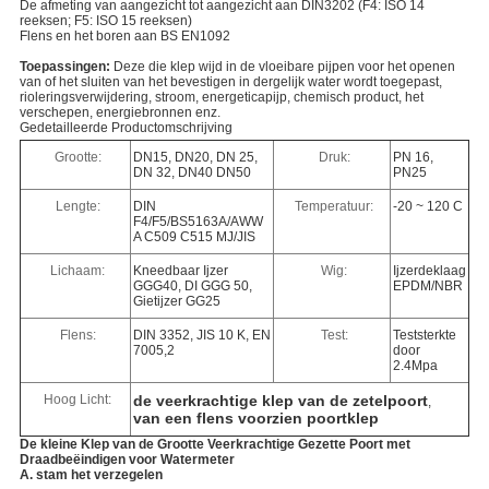
De afmeting van aangezicht tot aangezicht aan DIN3202 (F4: ISO 14
reeksen; F5: ISO 15 reeksen)
Flens en het boren aan BS EN1092
Toepassingen:
Deze die klep wijd in de vloeibare pijpen voor het openen
van of het sluiten van het bevestigen in dergelijk water wordt toegepast,
rioleringsverwijdering, stroom, energeticapijp, chemisch product, het
verschepen, energiebronnen enz.
Gedetailleerde Productomschrijving
Grootte:
DN15, DN20, DN 25,
Druk:
PN 16,
DN 32, DN40 DN50
PN25
Lengte:
DIN
Temperatuur:
-20 ~ 120 C
F4/F5/BS5163A/AWW
A C509 C515 MJ/JIS
Lichaam:
Kneedbaar Ijzer
Wig:
Ijzerdeklaag
GGG40, DI GGG 50,
EPDM/NBR
Gietijzer GG25
Flens:
DIN 3352, JIS 10 K, EN
Test:
Teststerkte
7005,2
door
2.4Mpa
Hoog Licht:
de veerkrachtige klep van de zetelpoort
,
van een flens voorzien poortklep
De kleine Klep van de Grootte Veerkrachtige Gezette Poort met
Draadbeëindigen voor Watermeter
A. stam het verzegelen