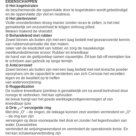
EIGENSCHAPPEN
⊙ Het kogelstralen
de beschermende die oppervlakte door te kogelstralen wordt gebeëindigd
en de oppervlakte zijn vlot en neatness.
⊙ Het plettenzetel
Vlotte ononderbroken droeg manier zonder reces te zetten, is het niet
gemakkelijk om onzuiverheid te krijgen omhoog pilled.
Meteen makend de vloeistof.
⊙ Behandelend met rubber
Zowel binnen als buiten zijn met een laag bedekt met geavanceerde kennis
van rubbervulcanisatie die dan maken
zeker van de elasticiteit van rubber, en zorg de nauwkeurige
meetkundedimensie ervoor. Rubber en kneedbaar
de hand van de gietijzerklep samen nauwelijks. Dit kan fall-off vermijden toe
te schrijven aan gebruik op lange termijn.
⊙ Anticorrosief
Zowel binnen als buiten zijn met een laag bedekt met niet-toxische poeder
epoxyhars om de capaciteit te versterken van zich Corrosie het verzetten
tegen en de kwaliteit op te heffen
van watervoorziening.
⊙ Ruggedization
De oudere kneedbare ijzerklep is gemakkelijk om na wordt beïnvloed door
nonego te verbreken. Het kan ophouden
de breuk hangt van het goede werktuigkundigenvermogen af van
kneedbaar ijzer.
⊙ Drie „○“ verzegelde ring
Met drie „O“ – de ringen, de lekkage kunnen zeer worden verminderd en „O“
– de ring kan zijn
vervangen op deze voorwaarde met druk en zonder het tegenhouden van
water. Duwaxletree
vermindert de wrijvingsweerstand en vermindert de operationele torsie. En
het kan schakelaarverbinding zijn