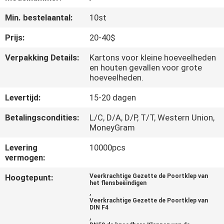
CONTACTEER
Min. bestelaantal:
10st
ONS
Prijs:
20-40$
NIEUWS
Verpakking Details:
Kartons voor kleine hoeveelheden
en houten gevallen voor grote
hoeveelheden.
VERZOEK
Levertijd:
15-20 dagen
OM
EEN
Betalingscondities:
L/C, D/A, D/P, T/T, Western Union,
MoneyGram
CITAAT
Levering
10000pcs
vermogen:
SITEMAP
Hoogtepunt:
Veerkrachtige Gezette de Poortklep van
het flensbeëindigen
,
PRIVACY
Veerkrachtige Gezette de Poortklep van
DIN F4
POLICY
,