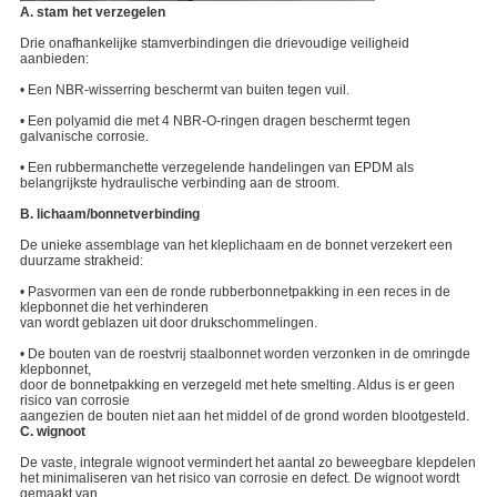
A. stam het verzegelen
Drie onafhankelijke stamverbindingen die drievoudige veiligheid
aanbieden:
• Een NBR-wisserring beschermt van buiten tegen vuil.
• Een polyamid die met 4 NBR-O-ringen dragen beschermt tegen
galvanische corrosie.
• Een rubbermanchette verzegelende handelingen van EPDM als
belangrijkste hydraulische verbinding aan de stroom.
B. lichaam/bonnetverbinding
De unieke assemblage van het kleplichaam en de bonnet verzekert een
duurzame strakheid:
• Pasvormen van een de ronde rubberbonnetpakking in een reces in de
klepbonnet die het verhinderen
van wordt geblazen uit door drukschommelingen.
• De bouten van de roestvrij staalbonnet worden verzonken in de omringde
klepbonnet,
door de bonnetpakking en verzegeld met hete smelting. Aldus is er geen
risico van corrosie
aangezien de bouten niet aan het middel of de grond worden blootgesteld.
C. wignoot
De vaste, integrale wignoot vermindert het aantal zo beweegbare klepdelen
het minimaliseren van het risico van corrosie en defect. De wignoot wordt
gemaakt van