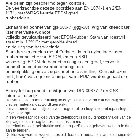
Alle delen zijn beschermd tegen corrosie.
De veerkrachtige gezette poortklep aan EN 1074-1 en 2/EN
1171, met WRAS keurde EPDM goed
rubberdelen.
Lichaam en bonnet van gjs-500-7 (ggg-50). Wig van kneedbaar
ijzer met vaste wignoot,
volledig gevulcaniseerd met EPDM-rubber. Stam van roestvrij
staal min. 13% Cr met gerolde draad
en de ring van het wigeinde.
Stam het verzegelen met 4 O-ringen in een nylon lager, een
rubbermanchette van EPDM, en een NBR
wisserring. EPDM-de bonnetpakking in een groef, verzonk
bonnetbouten door worden omringd die
bonnetpakking en verzegeld met hete smelting. Contactdozen
met „Euro“ verzegelende ringen van EPDM worden gepast die
rubber.
Epoxydeklaag aan de richtlijnen van DIN 30677-2 en GSK--
intern en uiterlijk.
Het van de kleppoort of sluiting lid is typisch in de vorm van een wig van
gietijzermateriaal dat wordt gemaakt
om voldoende ruw te zijn om voor hoge druk en hoge stroomtoepassingen
geschikt te zijn.
In een veerkrachtige klep van de zetelpoort, is de buitenoppervlakte van de
klepwig met een laag bedekt met elastomeric
materiaal om een bel-strakke verbinding zelfs bij opgeheven werkende druk
aan te bieden.
De klepwig wordt in werking gesteld door een ingepaste stam te draaien de