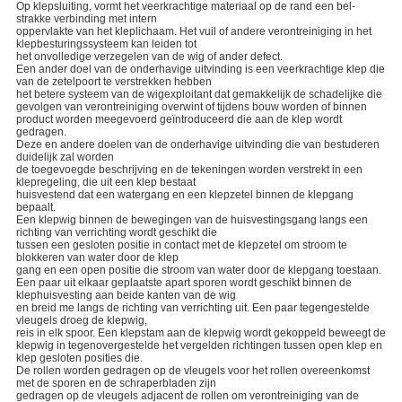
Op klepsluiting, vormt het veerkrachtige materiaal op de rand een bel-
strakke verbinding met intern
oppervlakte van het kleplichaam. Het vuil of andere verontreiniging in het
klepbesturingssysteem kan leiden tot
het onvolledige verzegelen van de wig of ander defect.
Een ander doel van de onderhavige uitvinding is een veerkrachtige klep die
van de zetelpoort te verstrekken hebben
het betere systeem van de wigexploitant dat gemakkelijk de schadelijke die
gevolgen van verontreiniging overwint of tijdens bouw worden of binnen
product worden meegevoerd geïntroduceerd die aan de klep wordt
gedragen.
Deze en andere doelen van de onderhavige uitvinding die van bestuderen
duidelijk zal worden
de toegevoegde beschrijving en de tekeningen worden verstrekt in een
klepregeling, die uit een klep bestaat
huisvestend dat een watergang en een klepzetel binnen de klepgang
bepaalt.
Een klepwig binnen de bewegingen van de huisvestingsgang langs een
richting van verrichting wordt geschikt die
tussen een gesloten positie in contact met de klepzetel om stroom te
blokkeren van water door de klep
gang en een open positie die stroom van water door de klepgang toestaan.
Een paar uit elkaar geplaatste apart sporen wordt geschikt binnen de
klephuisvesting aan beide kanten van de wig
en breid me langs de richting van verrichting uit. Een paar tegengestelde
vleugels droeg de klepwig,
reis in elk spoor. Een klepstam aan de klepwig wordt gekoppeld beweegt de
klepwig in tegenovergestelde het vergelden richtingen tussen open klep en
klep gesloten posities die.
De rollen worden gedragen op de vleugels voor het rollen overeenkomst
met de sporen en de schraperbladen zijn
gedragen op de vleugels adjacent de rollen om verontreiniging van de