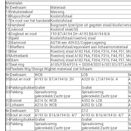
Materialen
Nr.
Deelnaam
Materiaal
19
Vetuitsteeksel
Messing
18
Rupsschroef
Koolstofstaal
17
De noot van het handwiel
Koolstofstaal
16
Handwiel
Buigzaam Ijzer/Ijzer uit gegoten staal/ducile/verv
15
Juknoot
Koolstof steel/SS
14
Oogbout en noot
193 B7/A194 2H~A193 B8/A194 8/A
13
Speld
Koolstofstaal/roestvrij staal
12
Stamnoot
ASTM een 439-D2/Copper-Legering
11
Klierflens
Koolstofstaal/equivalent aan lichaamsmateriaal
10
Klier
Roestvrij staal A182 F6A, F304, F316, F44, F51, Mo
09
Achterbank
Roestvrij staal A182 F6A, F304, F316, F44, F51, Mo
08
Stam
Roestvrij staal A182 F6A, F304, F316, F44, F51, Mo
07
Seat-ring
A105/F304/F316 + SS304/SS316/SS13Cr/STL6/Mo
06
Flexibele Wig/Stevige Wig
Het materiaal ziet lichaam
Nr.
Deelnaam
WCB
LCB
W
05
Bout en noot
A193 Gr. B7/A194 Gr. 2H
A320 Gr. L7/A194 Gr. 4
A
4
04
Pakkingdrukker
Grafiet
Grafiet
G
03
Pakking
Spiraalvormig
Spiraalvormig
S
gekronkeld/Zacht Ijzer
gekronkeld/Zacht Ijzer
w
02
Bonnet
A216 Gr. WCB
A352 Gr. LCB
A
01
Lichaam
A216 Gr. WCB
A352 Gr. LCB
A
Nr.
Deelnaam
C5
C12
C
05
Bout en noot
A193 Gr. B16/A194 Gr. 4/7
A193 Gr. B16/A194 Gr. 4/7
A
04
Pakkingdrukker
Grafiet
Grafiet
G
03
Pakking
Spiraalvormig
Spiraalvormig
S
gekronkeld/Zacht Ijzer
gekronkeld/Zacht Ijzer
w