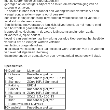
met de sporen en de schraperbladen zijn
gedragen op de vleugels adjacent de rollen om verontreiniging van de
sporen te schaven.
De sporen kunnen met of zonder een voering worden verstrekt. Als een
vleugel zonder rollen wegens wordt verstrekt
een lichte ladingstoepassing, bijvoorbeeld, wordt het spoor bij voorkeur
verstrekt zonder een voering.
Een lichte ladingsvoorwaarde kan zich, bijvoorbeeld, op het hogere eind
van horizontaal georiënteerd voordoen
klepregeling. Nochtans, in de zware ladingsomstandigheden zoals,
bijvoorbeeld, bij de bodem
het eind van een horizontaal in werking gestelde klepregeling, het heeft de
voorkeur dat de vleugels worden verstrekt
met ladings dragende rollen.
In dit geval, verkiest men ook dat het spoor wordt voorzien van een voering
van over het algemeen U-vormig
dwarsdoorsnede en gemaakt van een ruw materiaal zoals roestvrij staal.
Specificaties:
Nr
Deelnaam
Materiaal
1
Lichaam
Kneedbaar gietijzer
2
Wig
Kneedbare gietijzer + EPDM
3
Stamnoot
ZCuAl10Fe3 Gunmetal
4
Pakking
EPDM
5
Bonnet
Kneedbaar gietijzer
6
Klierpakking
ZCuAl10Fe3 Gunmetal
7
Stam
2Cr13 S.S.x 20Cr13
8
Klier
Kneedbaar gietijzer
9
Rubberwisser
EPDM/NBR
10
Handwiel
Kneedbaar gietijzer