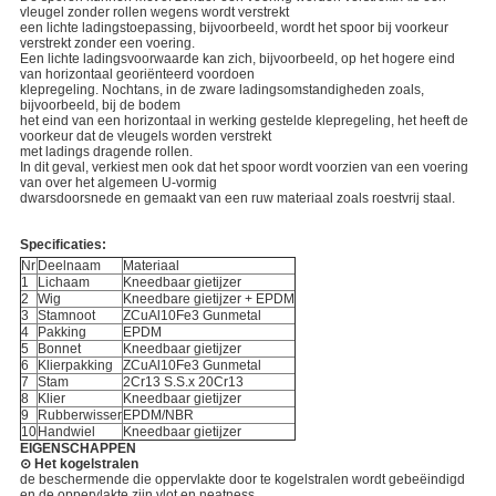
vleugel zonder rollen wegens wordt verstrekt
een lichte ladingstoepassing, bijvoorbeeld, wordt het spoor bij voorkeur
verstrekt zonder een voering.
Een lichte ladingsvoorwaarde kan zich, bijvoorbeeld, op het hogere eind
van horizontaal georiënteerd voordoen
klepregeling. Nochtans, in de zware ladingsomstandigheden zoals,
bijvoorbeeld, bij de bodem
het eind van een horizontaal in werking gestelde klepregeling, het heeft de
voorkeur dat de vleugels worden verstrekt
met ladings dragende rollen.
In dit geval, verkiest men ook dat het spoor wordt voorzien van een voering
van over het algemeen U-vormig
dwarsdoorsnede en gemaakt van een ruw materiaal zoals roestvrij staal.
Specificaties:
Nr
Deelnaam
Materiaal
1
Lichaam
Kneedbaar gietijzer
2
Wig
Kneedbare gietijzer + EPDM
3
Stamnoot
ZCuAl10Fe3 Gunmetal
4
Pakking
EPDM
5
Bonnet
Kneedbaar gietijzer
6
Klierpakking
ZCuAl10Fe3 Gunmetal
7
Stam
2Cr13 S.S.x 20Cr13
8
Klier
Kneedbaar gietijzer
9
Rubberwisser
EPDM/NBR
10
Handwiel
Kneedbaar gietijzer
EIGENSCHAPPEN
⊙ Het kogelstralen
de beschermende die oppervlakte door te kogelstralen wordt gebeëindigd
en de oppervlakte zijn vlot en neatness.