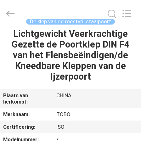
TOBO
STEEL
GROUP
CHINA.
All
De klep van de roestvrij staalpoort
Rights
Reserved.
Lichtgewicht Veerkrachtige
HUIS
Gezette de Poortklep DIN F4
PRODUCTEN
van het Flensbeëindigen/de
Kneedbare Kleppen van de
ONGEVEER
Ijzerpoort
ONS
Plaats van
CHINA
herkomst:
FABRIEKSREIS
Merknaam:
TOBO
KWALITEITSCONTROLE
Certificering:
ISO
Modelnummer:
/