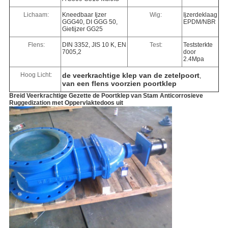
Lichaam:
Kneedbaar Ijzer
Wig:
Ijzerdeklaag
GGG40, DI GGG 50,
EPDM/NBR
Gietijzer GG25
Flens:
DIN 3352, JIS 10 K, EN
Test:
Teststerkte
7005,2
door
2.4Mpa
Hoog Licht:
de veerkrachtige klep van de zetelpoort
,
van een flens voorzien poortklep
Breid Veerkrachtige Gezette de Poortklep van Stam Anticorrosieve
Ruggedization met Oppervlaktedoos uit