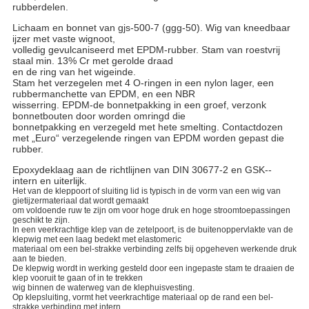
rubberdelen.
Lichaam en bonnet van gjs-500-7 (ggg-50). Wig van kneedbaar
ijzer met vaste wignoot,
volledig gevulcaniseerd met EPDM-rubber. Stam van roestvrij
staal min. 13% Cr met gerolde draad
en de ring van het wigeinde.
Stam het verzegelen met 4 O-ringen in een nylon lager, een
rubbermanchette van EPDM, en een NBR
wisserring. EPDM-de bonnetpakking in een groef, verzonk
bonnetbouten door worden omringd die
bonnetpakking en verzegeld met hete smelting. Contactdozen
met „Euro“ verzegelende ringen van EPDM worden gepast die
rubber.
Epoxydeklaag aan de richtlijnen van DIN 30677-2 en GSK--
intern en uiterlijk.
Het van de kleppoort of sluiting lid is typisch in de vorm van een wig van
gietijzermateriaal dat wordt gemaakt
om voldoende ruw te zijn om voor hoge druk en hoge stroomtoepassingen
geschikt te zijn.
In een veerkrachtige klep van de zetelpoort, is de buitenoppervlakte van de
klepwig met een laag bedekt met elastomeric
materiaal om een bel-strakke verbinding zelfs bij opgeheven werkende druk
aan te bieden.
De klepwig wordt in werking gesteld door een ingepaste stam te draaien de
klep vooruit te gaan of in te trekken
wig binnen de waterweg van de klephuisvesting.
Op klepsluiting, vormt het veerkrachtige materiaal op de rand een bel-
strakke verbinding met intern