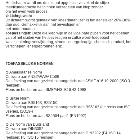
Het lichaam wordt om de minuut opgericht, verzekert de stijve
meetkundegrootte het binnen verzegelen van klep zonder
om het even welk proces.
⊙ Lichtgewicht
Dit lichaam wordt gemaakt van kneedbaar ijzer, is het aansteker 20%-30%
dan oud. Gemakkelijk aan het bevestigen en
het onderhouden.
Toepassingen:
Deze die klep wijd in de vloeibare pijpen voor het openen
van of het sluiten van het bevestigen in zulke wordt toegepast
water, rioleringsverwijdering, stroom, energeticapijp, chemisch product, het
verschepen, energiebronnen enz.
TOEPASSELIJKE NORMEN
⊙ Amerikaanse Norm
Ontwerp aan ANSI/AWWA C509
De afmeting van aangezicht tot aangezicht aan ASME b16.10-2000 (ISO 3
reeksen)
Flens en het boren aan SME/ANSI B16.42-1998
⊙ Britse Norm
Ontwerp aan BS5163, BS5150
De afmeting van aangezicht tot aangezicht aan BS5163 (de reeks van ISO
3series, ISO19-)
Flens en het boren aan BS4504 part1 (EN1092)
⊙ De Norm van Duitsland
Ontwerp aan DIN3352
De afmeting van aangezicht tot aangezicht aan DIN3202 (F4: ISO 14
reeksen; F5: ISO 15 reeksen)