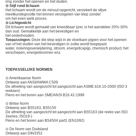
ring zonder het openen en het sluiten.
⊙ Stijf rond lichaam
Het lichaam wordt om de minuut opgericht, verzekert de stijve
meetkundegrootte het binnen verzegelen van klep zonder
om het even welk proces.
⊙ Lichtgewicht
Dit lichaam wordt gemaakt van kneedbaar ijzer, is het aansteker 20%-30%
dan oud. Gemakkelijk aan het bevestigen en
het onderhouden.
Toepassingen:
Deze die klep wijd in de vloeibare pijpen voor het openen
van of het sluiten van het bevestigen in zulke wordt toegepast
water, rioleringsverwijdering, stroom, energeticapijp, chemisch product, het
verschepen, energiebronnen enz.
TOEPASSELIJKE NORMEN
⊙ Amerikaanse Norm
Ontwerp aan ANSI/AWWA C509
De afmeting van aangezicht tot aangezicht aan ASME b16.10-2000 (ISO 3
reeksen)
Flens en het boren aan SME/ANSI B16.42-1998
⊙ Britse Norm
Ontwerp aan BS5163, BS5150
De afmeting van aangezicht tot aangezicht aan BS5163 (de reeks van ISO
3series, ISO19-)
Flens en het boren aan BS4504 part1 (EN1092)
⊙ De Norm van Duitsland
Ontwerp aan DIN3352