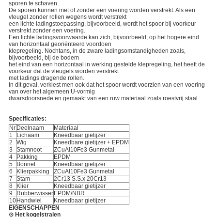
sporen te schaven.
De sporen kunnen met of zonder een voering worden verstrekt. Als een
vleugel zonder rollen wegens wordt verstrekt
een lichte ladingstoepassing, bijvoorbeeld, wordt het spoor bij voorkeur
verstrekt zonder een voering.
Een lichte ladingsvoorwaarde kan zich, bijvoorbeeld, op het hogere eind
van horizontaal georiënteerd voordoen
klepregeling. Nochtans, in de zware ladingsomstandigheden zoals,
bijvoorbeeld, bij de bodem
het eind van een horizontaal in werking gestelde klepregeling, het heeft de
voorkeur dat de vleugels worden verstrekt
met ladings dragende rollen.
In dit geval, verkiest men ook dat het spoor wordt voorzien van een voering
van over het algemeen U-vormig
dwarsdoorsnede en gemaakt van een ruw materiaal zoals roestvrij staal.
Specificaties:
Nr
Deelnaam
Materiaal
1
Lichaam
Kneedbaar gietijzer
2
Wig
Kneedbare gietijzer + EPDM
3
Stamnoot
ZCuAl10Fe3 Gunmetal
4
Pakking
EPDM
5
Bonnet
Kneedbaar gietijzer
6
Klierpakking
ZCuAl10Fe3 Gunmetal
7
Stam
2Cr13 S.S.x 20Cr13
8
Klier
Kneedbaar gietijzer
9
Rubberwisser
EPDM/NBR
10
Handwiel
Kneedbaar gietijzer
EIGENSCHAPPEN
⊙ Het kogelstralen