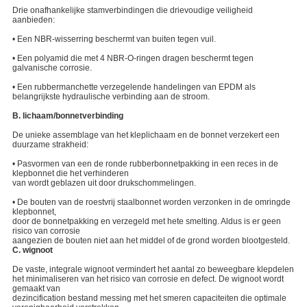
Drie onafhankelijke stamverbindingen die drievoudige veiligheid
aanbieden:
• Een NBR-wisserring beschermt van buiten tegen vuil.
• Een polyamid die met 4 NBR-O-ringen dragen beschermt tegen
galvanische corrosie.
• Een rubbermanchette verzegelende handelingen van EPDM als
belangrijkste hydraulische verbinding aan de stroom.
B. lichaam/bonnetverbinding
De unieke assemblage van het kleplichaam en de bonnet verzekert een
duurzame strakheid:
• Pasvormen van een de ronde rubberbonnetpakking in een reces in de
klepbonnet die het verhinderen
van wordt geblazen uit door drukschommelingen.
• De bouten van de roestvrij staalbonnet worden verzonken in de omringde
klepbonnet,
door de bonnetpakking en verzegeld met hete smelting. Aldus is er geen
risico van corrosie
aangezien de bouten niet aan het middel of de grond worden blootgesteld.
C. wignoot
De vaste, integrale wignoot vermindert het aantal zo beweegbare klepdelen
het minimaliseren van het risico van corrosie en defect. De wignoot wordt
gemaakt van
dezincification bestand messing met het smeren capaciteiten die optimale