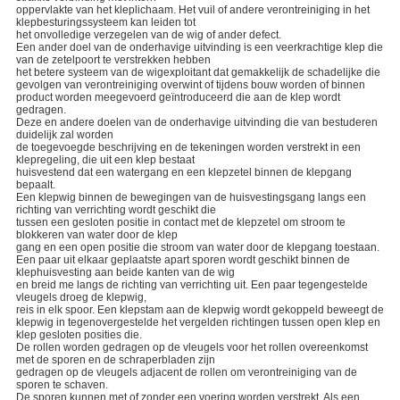
oppervlakte van het kleplichaam. Het vuil of andere verontreiniging in het
klepbesturingssysteem kan leiden tot
het onvolledige verzegelen van de wig of ander defect.
Een ander doel van de onderhavige uitvinding is een veerkrachtige klep die
van de zetelpoort te verstrekken hebben
het betere systeem van de wigexploitant dat gemakkelijk de schadelijke die
gevolgen van verontreiniging overwint of tijdens bouw worden of binnen
product worden meegevoerd geïntroduceerd die aan de klep wordt
gedragen.
Deze en andere doelen van de onderhavige uitvinding die van bestuderen
duidelijk zal worden
de toegevoegde beschrijving en de tekeningen worden verstrekt in een
klepregeling, die uit een klep bestaat
huisvestend dat een watergang en een klepzetel binnen de klepgang
bepaalt.
Een klepwig binnen de bewegingen van de huisvestingsgang langs een
richting van verrichting wordt geschikt die
tussen een gesloten positie in contact met de klepzetel om stroom te
blokkeren van water door de klep
gang en een open positie die stroom van water door de klepgang toestaan.
Een paar uit elkaar geplaatste apart sporen wordt geschikt binnen de
klephuisvesting aan beide kanten van de wig
en breid me langs de richting van verrichting uit. Een paar tegengestelde
vleugels droeg de klepwig,
reis in elk spoor. Een klepstam aan de klepwig wordt gekoppeld beweegt de
klepwig in tegenovergestelde het vergelden richtingen tussen open klep en
klep gesloten posities die.
De rollen worden gedragen op de vleugels voor het rollen overeenkomst
met de sporen en de schraperbladen zijn
gedragen op de vleugels adjacent de rollen om verontreiniging van de
sporen te schaven.
De sporen kunnen met of zonder een voering worden verstrekt. Als een