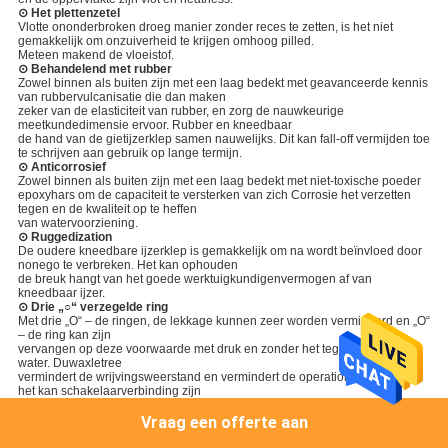
⊙ Het plettenzetel
Vlotte ononderbroken droeg manier zonder reces te zetten, is het niet
gemakkelijk om onzuiverheid te krijgen omhoog pilled.
Meteen makend de vloeistof.
⊙ Behandelend met rubber
Zowel binnen als buiten zijn met een laag bedekt met geavanceerde kennis
van rubbervulcanisatie die dan maken
zeker van de elasticiteit van rubber, en zorg de nauwkeurige
meetkundedimensie ervoor. Rubber en kneedbaar
de hand van de gietijzerklep samen nauwelijks. Dit kan fall-off vermijden toe
te schrijven aan gebruik op lange termijn.
⊙ Anticorrosief
Zowel binnen als buiten zijn met een laag bedekt met niet-toxische poeder
epoxyhars om de capaciteit te versterken van zich Corrosie het verzetten
tegen en de kwaliteit op te heffen
van watervoorziening.
⊙ Ruggedization
De oudere kneedbare ijzerklep is gemakkelijk om na wordt beïnvloed door
nonego te verbreken. Het kan ophouden
de breuk hangt van het goede werktuigkundigenvermogen af van
kneedbaar ijzer.
⊙ Drie „○“ verzegelde ring
Met drie „O“ – de ringen, de lekkage kunnen zeer worden verminderd en „O“
– de ring kan zijn
vervangen op deze voorwaarde met druk en zonder het tegenhouden van
water. Duwaxletree
vermindert de wrijvingsweerstand en vermindert de operationele torsie. En
het kan schakelaarverbinding zijn
ring zonder het openen en het sluiten.
⊙ Stijf rond lichaam
Vraag een offerte aan
Het lichaam wordt om de minuut opgericht, verzekert de stijve
meetkundegrootte het binnen verzegelen van klep zonder