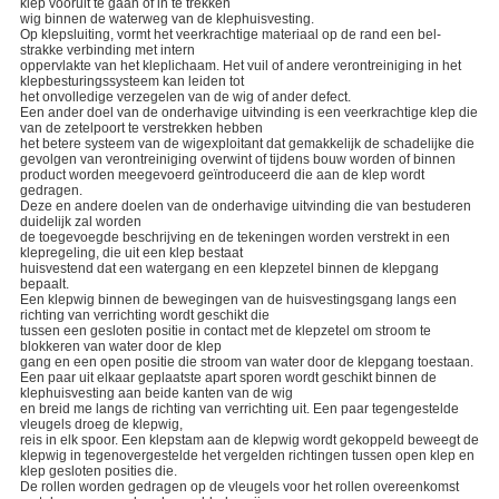
klep vooruit te gaan of in te trekken
wig binnen de waterweg van de klephuisvesting.
Op klepsluiting, vormt het veerkrachtige materiaal op de rand een bel-
strakke verbinding met intern
oppervlakte van het kleplichaam. Het vuil of andere verontreiniging in het
klepbesturingssysteem kan leiden tot
het onvolledige verzegelen van de wig of ander defect.
Een ander doel van de onderhavige uitvinding is een veerkrachtige klep die
van de zetelpoort te verstrekken hebben
het betere systeem van de wigexploitant dat gemakkelijk de schadelijke die
gevolgen van verontreiniging overwint of tijdens bouw worden of binnen
product worden meegevoerd geïntroduceerd die aan de klep wordt
gedragen.
Deze en andere doelen van de onderhavige uitvinding die van bestuderen
duidelijk zal worden
de toegevoegde beschrijving en de tekeningen worden verstrekt in een
klepregeling, die uit een klep bestaat
huisvestend dat een watergang en een klepzetel binnen de klepgang
bepaalt.
Een klepwig binnen de bewegingen van de huisvestingsgang langs een
richting van verrichting wordt geschikt die
tussen een gesloten positie in contact met de klepzetel om stroom te
blokkeren van water door de klep
gang en een open positie die stroom van water door de klepgang toestaan.
Een paar uit elkaar geplaatste apart sporen wordt geschikt binnen de
klephuisvesting aan beide kanten van de wig
en breid me langs de richting van verrichting uit. Een paar tegengestelde
vleugels droeg de klepwig,
reis in elk spoor. Een klepstam aan de klepwig wordt gekoppeld beweegt de
klepwig in tegenovergestelde het vergelden richtingen tussen open klep en
klep gesloten posities die.
De rollen worden gedragen op de vleugels voor het rollen overeenkomst