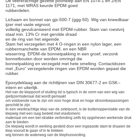
De veerkrachtige gezette poortklep aan EN 1074-1 en 2/EN
1171, met WRAS keurde EPDM goed
rubberdelen.
Lichaam en bonnet van gjs-500-7 (ggg-50). Wig van kneedbaar
ijzer met vaste wignoot,
volledig gevulcaniseerd met EPDM-rubber. Stam van roestvrij
staal min. 13% Cr met gerolde draad
en de ring van het wigeinde.
Stam het verzegelen met 4 O-ringen in een nylon lager, een
rubbermanchette van EPDM, en een NBR
wisserring. EPDM-de bonnetpakking in een groef, verzonk
bonnetbouten door worden omringd die
bonnetpakking en verzegeld met hete smelting. Contactdozen
met „Euro“ verzegelende ringen van EPDM worden gepast die
rubber.
Epoxydeklaag aan de richtlijnen van DIN 30677-2 en GSK--
intern en uiterlijk.
Het van de kleppoort of sluiting lid is typisch in de vorm van een wig van
gietijzermateriaal dat wordt gemaakt
om voldoende ruw te zijn om voor hoge druk en hoge stroomtoepassingen
geschikt te zijn.
In een veerkrachtige klep van de zetelpoort, is de buitenoppervlakte van de
klepwig met een laag bedekt met elastomeric
materiaal om een bel-strakke verbinding zelfs bij opgeheven werkende druk
aan te bieden.
De klepwig wordt in werking gesteld door een ingepaste stam te draaien de
klep vooruit te gaan of in te trekken
wig binnen de waterweg van de klephuisvesting.