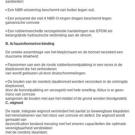
aanbieden:
• Een NBR-wisserring beschermt van buiten tegen vuil.
• Een polyamid die met 4 NBR-O-ringen dragen beschermt tegen
galvanische corrosie.
• Een rubbermanchette verzegelende handelingen van EPDM als
belangrijkste hydraulische verbinding aan de stroom.
B. lichaam/bonnetverbinding
De unieke assemblage van het kleplichaam en de bonnet verzekert een
duurzame strakheid:
• Pasvormen van een de ronde rubberbonnetpakking in een reces in de
klepbonnet die het verhinderen
van wordt geblazen uit door drukschommelingen.
• De bouten van de roestvrij staalbonnet worden verzonken in de omringde
klepbonnet,
door de bonnetpakking en verzegeld met hete smelting. Aldus is er geen
risico van corrosie
aangezien de bouten niet aan het middel of de grond worden blootgesteld.
C. wignoot
De vaste, integrale wignoot vermindert het aantal zo beweegbare klepdelen
het minimaliseren van het risico van corrosie en defect. De wignoot wordt
gemaakt van
dezincification bestand messing met het smeren capaciteiten die optimale
verenigbaarheid verstrekken
met de roestvrij staalstam.