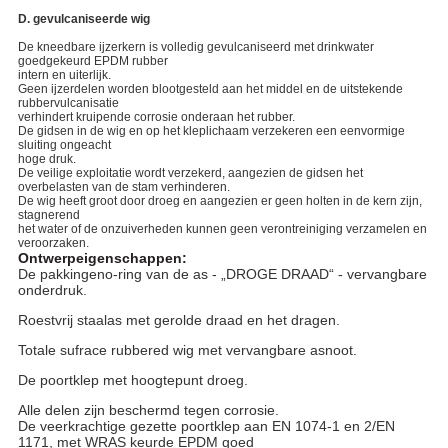
D. gevulcaniseerde wig
De kneedbare ijzerkern is volledig gevulcaniseerd met drinkwater
goedgekeurd EPDM rubber
intern en uiterlijk.
Geen ijzerdelen worden blootgesteld aan het middel en de uitstekende
rubbervulcanisatie
verhindert kruipende corrosie onderaan het rubber.
De gidsen in de wig en op het kleplichaam verzekeren een eenvormige
sluiting ongeacht
hoge druk.
De veilige exploitatie wordt verzekerd, aangezien de gidsen het
overbelasten van de stam verhinderen.
De wig heeft groot door droeg en aangezien er geen holten in de kern zijn,
stagnerend
het water of de onzuiverheden kunnen geen verontreiniging verzamelen en
veroorzaken.
Ontwerpeigenschappen:
De pakkingeno-ring van de as - „DROGE DRAAD“ - vervangbare
onderdruk.
Roestvrij staalas met gerolde draad en het dragen.
Totale sufrace rubbered wig met vervangbare asnoot.
De poortklep met hoogtepunt droeg.
Alle delen zijn beschermd tegen corrosie.
De veerkrachtige gezette poortklep aan EN 1074-1 en 2/EN
1171, met WRAS keurde EPDM goed