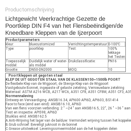
Productomschrijving
Lichtgewicht Veerkrachtige Gezette de
Poortklep DIN F4 van het Flensbeëindigen/de
Kneedbare Kleppen van de Ijzerpoort
Productparameters
kleur:
bluecustomized
Verrichtingstemperatuur:
0-100℃
Type:
poortklep
Test:
100%
lekkage
het Testen
Toepasselijk
Duidelijk water of water-
Drukclassificatie:
PN16
middel:
als middel
Grootte:
DN50-DN2000
MOQ:
10
Poortkleppen uit gegoten staal
KLEP DE UIT GEGOTEN STAAL VAN DE KLASSEN150~1500lb POORT
De flexibele Klep van de Wigpoort, de Stevige Klep van de Wigpoort
Vastgeboute Bonnet, ingepaste of gelaste zetelring, Vernieuwbare zetelring
Materiaal: ASTM A216 WCB, A217 WC6, A351 CF8, A351 CF8M, A351 CF3, A
Normennaleving
Ontwerp en Vervaardiging: ANSIB16.34, API600 API6D, API603, BS1414
Face to face (eind aan eind): ANSIB16.10, API6D
Van een flens voorzien verbinding: 2 " ~24 " aan ANSIB16.5, 22“, 26 " ~36 " a
Test en inspectie: API598, API6D
Stuiklas eind: ANSIB162.5
A.Anti-Wrijving het lager van de balduw: Vermindert wrijving tussen het koppele
B.Grub schroef: Beveiligt juknoot in de bonnet
C.Grease uitsteeksel: Leveringssmeermiddel aan de het koppelen delen