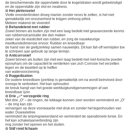
de beschermende die oppervlakte door te kogelstralen wordt gebeëindigd
en de oppervlakte zijn vlot en neatness.
⊙ Het plettenzetel
Vlotte ononderbroken droeg manier zonder reces te zetten, is het niet
gemakkelijk om onzuiverheid te krijgen omhoog pilled.
Meteen makend de vloeistof.
⊙ Behandelend met rubber
Zowel binnen als buiten zijn met een laag bedekt met geavanceerde kennis
van rubbervulcanisatie die dan maken
zeker van de elasticiteit van rubber, en zorg de nauwkeurige
meetkundedimensie ervoor. Rubber en kneedbaar
de hand van de gietijzerklep samen nauwelijks. Dit kan fall-off vermijden toe
te schrijven aan gebruik op lange termijn.
⊙ Anticorrosief
Zowel binnen als buiten zijn met een laag bedekt met niet-toxische poeder
epoxyhars om de capaciteit te versterken van zich Corrosie het verzetten
tegen en de kwaliteit op te heffen
van watervoorziening.
⊙ Ruggedization
De oudere kneedbare ijzerklep is gemakkelijk om na wordt beïnvloed door
nonego te verbreken. Het kan ophouden
de breuk hangt van het goede werktuigkundigenvermogen af van
kneedbaar ijzer.
⊙ Drie „○“ verzegelde ring
Met drie „O“ – de ringen, de lekkage kunnen zeer worden verminderd en „O“
– de ring kan zijn
vervangen op deze voorwaarde met druk en zonder het tegenhouden van
water. Duwaxletree
vermindert de wrijvingsweerstand en vermindert de operationele torsie. En
het kan schakelaarverbinding zijn
ring zonder het openen en het sluiten.
⊙ Stijf rond lichaam