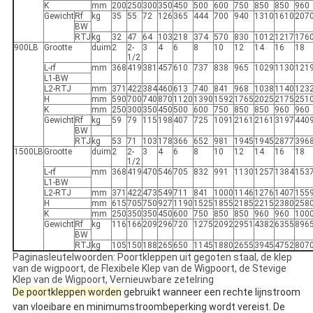
K
mm
200
250
300
350
450
500
600
750
850
850
960
Gewicht
Rf
kg
35
55
72
126
365
444
700
940
1310
1610
207
BW
RTJ
kg
32
47
64
103
218
374
570
830
1012
1217
176
900LB
Grootte
duim
2
2-
3
4
6
8
10
12
14
16
18
1/2
L-rf
mm
368
419
381
457
610
737
838
965
1029
1130
121
L1-BW
L2-RTJ
mm
371
422
384
460
613
740
841
968
1038
1140
123
H
mm
590
700
740
870
1120
1390
1592
1765
2025
2175
251
K
mm
250
300
350
450
500
600
750
850
850
960
960
Gewicht
Rf
kg
59
79
115
198
407
725
1091
2161
2161
3197
440
BW
RTJ
kg
53
71
103
178
366
652
981
1945
1945
2877
396
1500LB
Grootte
duim
2
2-
3
4
6
8
10
12
14
16
18
1/2
L-rf
mm
368
419
470
546
705
832
991
1130
1257
1384
153
L1-BW
L2-RTJ
mm
371
422
473
549
711
841
1000
1146
1276
1407
155
H
mm
615
705
750
927
1190
1525
1855
2185
2215
2380
258
K
mm
250
350
350
450
600
750
850
850
960
960
100
Gewicht
Rf
kg
116
166
209
296
720
1275
2092
2951
4382
6355
896
BW
RTJ
kg
105
150
188
265
650
1145
1880
2655
3945
4752
807
Paginasleutelwoorden: Poortkleppen uit gegoten staal, de klep
van de wigpoort, de Flexibele Klep van de Wigpoort, de Stevige
Klep van de Wigpoort, Vernieuwbare zetelring
De poortkleppen worden
gebruikt wanneer een rechte lijnstroom
van vloeibare en minimumstroombeperking wordt vereist. De