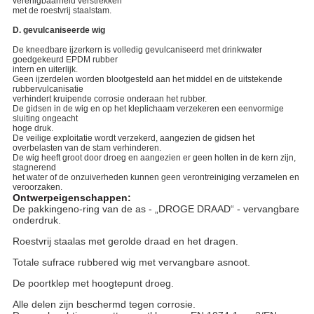
verenigbaarheid verstrekken
met de roestvrij staalstam.
D. gevulcaniseerde wig
De kneedbare ijzerkern is volledig gevulcaniseerd met drinkwater
goedgekeurd EPDM rubber
intern en uiterlijk.
Geen ijzerdelen worden blootgesteld aan het middel en de uitstekende
rubbervulcanisatie
verhindert kruipende corrosie onderaan het rubber.
De gidsen in de wig en op het kleplichaam verzekeren een eenvormige
sluiting ongeacht
hoge druk.
De veilige exploitatie wordt verzekerd, aangezien de gidsen het
overbelasten van de stam verhinderen.
De wig heeft groot door droeg en aangezien er geen holten in de kern zijn,
stagnerend
het water of de onzuiverheden kunnen geen verontreiniging verzamelen en
veroorzaken.
Ontwerpeigenschappen:
De pakkingeno-ring van de as - „DROGE DRAAD“ - vervangbare
onderdruk.
Roestvrij staalas met gerolde draad en het dragen.
Totale sufrace rubbered wig met vervangbare asnoot.
De poortklep met hoogtepunt droeg.
Alle delen zijn beschermd tegen corrosie.