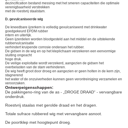
dezincification bestand messing met het smeren capaciteiten die optimale
verenigbaarheid verstrekken
met de roestvrij staalstam.
D. gevulcaniseerde wig
De kneedbare ijzerkern is volledig gevulcaniseerd met drinkwater
goedgekeurd EPDM rubber
intern en uiterlijk.
Geen ijzerdelen worden blootgesteld aan het middel en de uitstekende
rubbervulcanisatie
verhindert kruipende corrosie onderaan het rubber.
De gidsen in de wig en op het kleplichaam verzekeren een eenvormige
sluiting ongeacht
hoge druk.
De veilige exploitatie wordt verzekerd, aangezien de gidsen het
overbelasten van de stam verhinderen.
De wig heeft groot door droeg en aangezien er geen holten in de kern zijn,
stagnerend
het water of de onzuiverheden kunnen geen verontreiniging verzamelen en
veroorzaken.
Ontwerpeigenschappen:
De pakkingeno-ring van de as - „DROGE DRAAD“ - vervangbare
onderdruk.
Roestvrij staalas met gerolde draad en het dragen.
Totale sufrace rubbered wig met vervangbare asnoot.
De poortklep met hoogtepunt droeg.