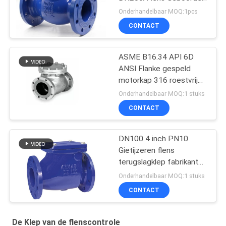
PN10/SS 304 AISI/Druk
Onderhandelbaar MOQ:1pcs
PN16
CONTACT
ASME B16.34 API 6D
ANSI Flanke gespeld
motorkap 316 roestvrij
staal swing check valve
Onderhandelbaar MOQ:1 stuks
CONTACT
DN100 4 inch PN10
Gietijzeren flens
terugslagklep fabrikant
met een concurrerende
Onderhandelbaar MOQ:1 stuks
prijs
CONTACT
De Klep van de flenscontrole