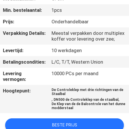
CONTACTEER
Min. bestelaantal:
1pcs
ONS
Prijs:
Onderhandelbaar
NIEUWS
Verpakking Details:
Meestal verpakken door multiplex
koffer voor levering over zee;
VERZOEK
Levertijd:
10 werkdagen
OM
Betalingscondities:
L/C, T/T, Western Union
EEN
Levering
10000 PCs per maand
CITAAT
vermogen:
Hoogtepunt:
De Controleklep met drie richtingen van de
Staalbal
SITEMAP
,
,
DN500 de Controleklep van de staalbal
De Klep van de de Balcontrole van het dunne
modderstaal
PRIVACY
POLICY
BESTE PRIJS