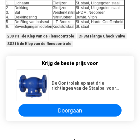
1.
Lichaam
Gietijzer
St. staal, Uit gegoten staal
2.
Dekking
Gietijzer
St. staal, Uit gegoten staal
3.
Bal
Versterkt nitril
EPDM, Neopreen
4.
Dekkingsring
Nitrilrubber
Butyle, Viton
5.
De Ring van balseat
L.T. Bronze
St. staal, Harde Oneffenheid.
6.
Bevestigingsmiddelen
Koolstofstaal
St. staal
200 Psi-de Klep van de Flenscontrole
CF8M Flange Check Valve
SS316 de Klep van de flenscontrole
Krijg de beste prijs voor
De Controleklep met drie
richtingen van de Staalbal voor
Dunne
modder/Modder/Mijn/DN150 -
DN500
Doorgaan