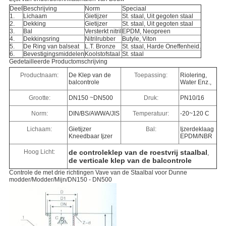
Deel
Beschrijving
Norm
Speciaal
1.
Lichaam
Gietijzer
St. staal, Uit gegoten staal
2.
Dekking
Gietijzer
St. staal, Uit gegoten staal
3.
Bal
Versterkt nitril
EPDM, Neopreen
4.
Dekkingsring
Nitrilrubber
Butyle, Viton
5.
De Ring van balseat
L.T. Bronze
St. staal, Harde Oneffenheid.
6.
Bevestigingsmiddelen
Koolstofstaal
St. staal
Gedetailleerde Productomschrijving
Productnaam:
De Klep van de
Toepassing:
Riolering,
balcontrole
Water Enz.,
Grootte:
DN150 ~DN500
Druk:
PN10/16
Norm:
DIN/BS/AWWA/JIS
Temperatuur:
-20~120 C
Lichaam:
Gietijzer
Bal:
Ijzerdeklaag
Kneedbaar Ijzer
EPDM/NBR
Hoog Licht:
de controleklep van de roestvrij staalbal
,
de verticale klep van de balcontrole
Controle de met drie richtingen Vave van de Staalbal voor Dunne
modder/Modder/Mijn/DN150 - DN500