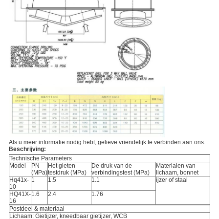
Als u meer informatie nodig hebt, gelieve vriendelijk te verbinden aan ons.
Beschrijving:
Technische Parameters
Model
PN
Het gieten
De druk van de
Materialen van
(MPa)
testdruk (MPa)
verbindingstest (MPa)
lichaam, bonnet
Hq41x-
1
1.5
1.1
ijzer of staal
10
HQ41X-
1.6
2.4
1.76
16
Postdeel & materiaal
Lichaam: Gietijzer, kneedbaar gietijzer, WCB