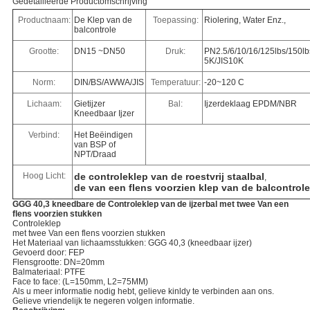
Gedetailleerde Productomschrijving
Productnaam:
De Klep van de
Toepassing:
Riolering, Water Enz.,
balcontrole
Grootte:
DN15 ~DN50
Druk:
PN2.5/6/10/16/125lbs/150lb
5K/JIS10K
Norm:
DIN/BS/AWWA/JIS
Temperatuur:
-20~120 C
Lichaam:
Gietijzer
Bal:
Ijzerdeklaag EPDM/NBR
Kneedbaar Ijzer
Verbind:
Het Beëindigen
van BSP of
NPT/Draad
Hoog Licht:
de controleklep van de roestvrij staalbal
,
de van een flens voorzien klep van de balcontrole
GGG 40,3 kneedbare de Controleklep van de ijzerbal met twee Van een
flens voorzien stukken
Controleklep
met twee Van een flens voorzien stukken
Het Materiaal van lichaamsstukken: GGG 40,3 (kneedbaar ijzer)
Gevoerd door: FEP
Flensgrootte: DN=20mm
Balmateriaal: PTFE
Face to face: (L=150mm, L2=75MM)
Als u meer informatie nodig hebt, gelieve kinldy te verbinden aan ons.
Gelieve vriendelijk te negeren volgen informatie.