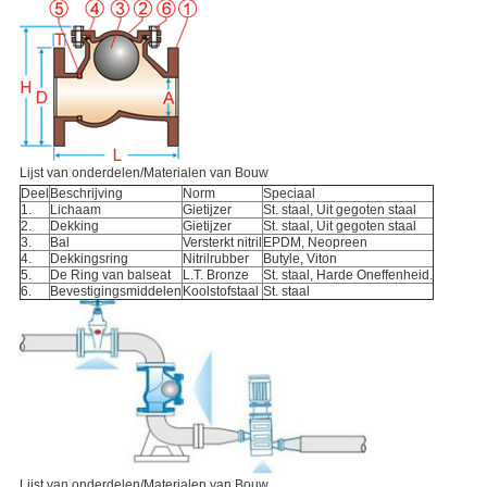
Lijst van onderdelen/Materialen van Bouw
Deel
Beschrijving
Norm
Speciaal
1.
Lichaam
Gietijzer
St. staal, Uit gegoten staal
2.
Dekking
Gietijzer
St. staal, Uit gegoten staal
3.
Bal
Versterkt nitril
EPDM, Neopreen
4.
Dekkingsring
Nitrilrubber
Butyle, Viton
5.
De Ring van balseat
L.T. Bronze
St. staal, Harde Oneffenheid.
6.
Bevestigingsmiddelen
Koolstofstaal
St. staal
Lijst van onderdelen/Materialen van Bouw