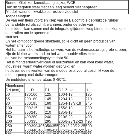
Bonnet: Gietijzer, kneedbaar gietijzer, WCB
Bal: uit gegoten staal met een laag bedekt met neopreen
Middel: water en zwakke corrosieve vloeistof
Toepassingen:
De van een flens voorzien Klep van de Balcontrole gebruikt de rubber
behandelde rol als schijf, wanneer, onder de actie van
het middel, kan samen met de integrale glijdende weg binnen de klep op en
neer rollen om te openen of
sluit het.
En het komt door goede strakheid, stille dicht en geen productie van
waterhamer voor.
Het lichaam is het volledige ontwerp van de watermassaweg, grote stroom,
zijn de kleine weerstand en het water hoofdverlies kleiner
dat van het schommelingstype door 50.
Het is monteerbaar verticaal of horizontaal en kan voor koud water,
industrieel warm water worden gebruikt, en
het leven de netwerken van de modderpijp, vooral geschikt voor de
modderpomp met duikvermogen.
De middelgrote temperatuur: 0~80℃.
Afmetingen
DN (mm)
L
D
D1
D2
Z-Φd
H
50
180
160
125
100
4-18
185
65
200
180
145
120
4-18
210
80
260
195
160
135
4-18/8-18
245
100
300
215
180
155
8-18
280
125
350
245
210
185
8-18
335
150
400
280
240
210
8-23
400
200
500
335
295
265
8-23/12-23
495
250
600
390/405
350/355
320
12-23/12-25
600
300
700
440/460
400/410
375
12-23/12-25
715