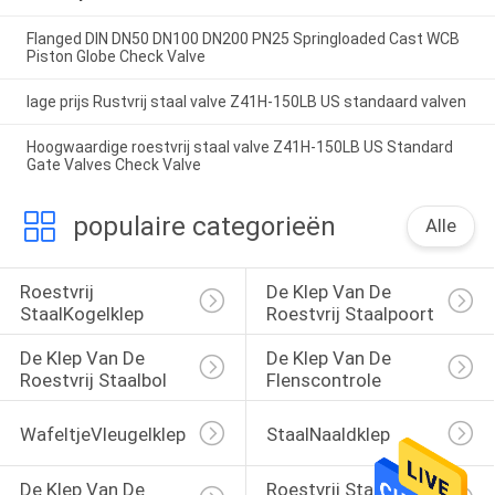
Flanged DIN DN50 DN100 DN200 PN25 Springloaded Cast WCB
Piston Globe Check Valve
lage prijs Rustvrij staal valve Z41H-150LB US standaard valven
Hoogwaardige roestvrij staal valve Z41H-150LB US Standard
Gate Valves Check Valve
populaire categorieën
Alle
Roestvrij 
De Klep Van De 
StaalKogelklep
Roestvrij Staalpoort
De Klep Van De 
De Klep Van De 
Roestvrij Staalbol
Flenscontrole
WafeltjeVleugelklep
StaalNaaldklep
De Klep Van De 
Roestvrij Staaly 