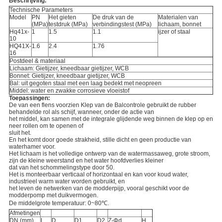
Beschrijving:
Technische Parameters
Model
PN
Het gieten
De druk van de
Materialen van
(MPa)
testdruk (MPa)
verbindingstest (MPa)
lichaam, bonnet
Hq41x-
1
1.5
1.1
ijzer of staal
10
HQ41X-
1.6
2.4
1.76
16
Postdeel & materiaal
Lichaam: Gietijzer, kneedbaar gietijzer, WCB
Bonnet: Gietijzer, kneedbaar gietijzer, WCB
Bal: uit gegoten staal met een laag bedekt met neopreen
Middel: water en zwakke corrosieve vloeistof
Toepassingen:
De van een flens voorzien Klep van de Balcontrole gebruikt de rubber
behandelde rol als schijf, wanneer, onder de actie van
het middel, kan samen met de integrale glijdende weg binnen de klep op en
neer rollen om te openen of
sluit het.
En het komt door goede strakheid, stille dicht en geen productie van
waterhamer voor.
Het lichaam is het volledige ontwerp van de watermassaweg, grote stroom,
zijn de kleine weerstand en het water hoofdverlies kleiner
dat van het schommelingstype door 50.
Het is monteerbaar verticaal of horizontaal en kan voor koud water,
industrieel warm water worden gebruikt, en
het leven de netwerken van de modderpijp, vooral geschikt voor de
modderpomp met duikvermogen.
De middelgrote temperatuur: 0~80℃.
Afmetingen
DN (mm)
L
D
D1
D2
Z-Φd
H