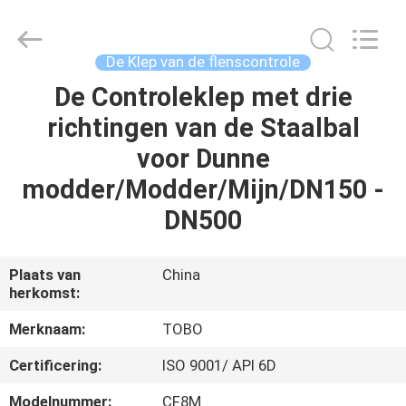
TOBO
STEEL
GROUP
CHINA.
All
De Klep van de flenscontrole
Rights
Reserved.
De Controleklep met drie
HUIS
richtingen van de Staalbal
PRODUCTEN
voor Dunne
modder/Modder/Mijn/DN150 -
ONGEVEER
DN500
ONS
Plaats van
China
herkomst:
FABRIEKSREIS
Merknaam:
TOBO
KWALITEITSCONTROLE
Certificering:
ISO 9001/ API 6D
Modelnummer:
CF8M