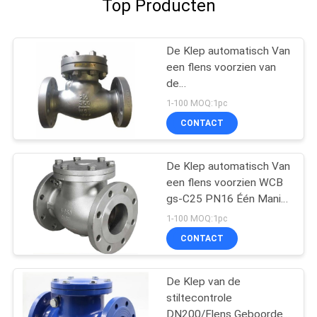
Top Producten
De Klep automatisch Van
een flens voorzien van
de
schommelingscontrole
1-100 MOQ:1pc
de Klep van de
CONTACT
Schommelingscontrole
WCB gs-C25 PN16 Één
Manier NRVs H44H
De Klep automatisch Van
een flens voorzien WCB
gs-C25 PN16 Één Manier
NRVs H44H van de
1-100 MOQ:1pc
schommelingscontrole
CONTACT
De Klep van de
stiltecontrole
DN200/Flens Geboorde