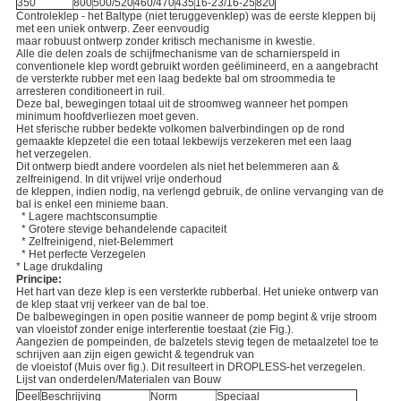
350
800
500/520
460/470
435
16-23/16-25
820
Controleklep - het Baltype (niet teruggevenklep) was de eerste kleppen bij
met een uniek ontwerp. Zeer eenvoudig
maar robuust ontwerp zonder kritisch mechanisme in kwestie.
Alle die delen zoals de schijfmechanisme van de scharnierspeld in
conventionele klep wordt gebruikt worden geëlimineerd, en a aangebracht
de versterkte rubber met een laag bedekte bal om stroommedia te
arresteren conditioneert in ruil.
Deze bal, bewegingen totaal uit de stroomweg wanneer het pompen
minimum hoofdverliezen moet geven.
Het sferische rubber bedekte volkomen balverbindingen op de rond
gemaakte klepzetel die een totaal lekbewijs verzekeren met een laag
het verzegelen.
Dit ontwerp biedt andere voordelen als niet het belemmeren aan &
zelfreinigend. In dit vrijwel vrije onderhoud
de kleppen, indien nodig, na verlengd gebruik, de online vervanging van de
bal is enkel een minieme baan.
* Lagere machtsconsumptie
* Grotere stevige behandelende capaciteit
* Zelfreinigend, niet-Belemmert
* Het perfecte Verzegelen
* Lage drukdaling
Principe:
Het hart van deze klep is een versterkte rubberbal. Het unieke ontwerp van
de klep staat vrij verkeer van de bal toe.
De balbewegingen in open positie wanneer de pomp begint & vrije stroom
van vloeistof zonder enige interferentie toestaat (zie Fig.).
Aangezien de pompeinden, de balzetels stevig tegen de metaalzetel toe te
schrijven aan zijn eigen gewicht & tegendruk van
de vloeistof (Muis over fig.). Dit resulteert in DROPLESS-het verzegelen.
Lijst van onderdelen/Materialen van Bouw
Deel
Beschrijving
Norm
Speciaal