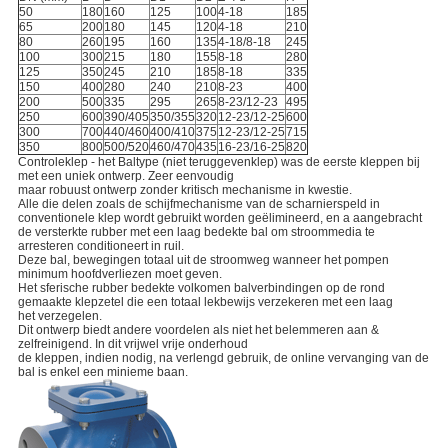
50
180
160
125
100
4-18
185
65
200
180
145
120
4-18
210
80
260
195
160
135
4-18/8-18
245
100
300
215
180
155
8-18
280
125
350
245
210
185
8-18
335
150
400
280
240
210
8-23
400
200
500
335
295
265
8-23/12-23
495
250
600
390/405
350/355
320
12-23/12-25
600
300
700
440/460
400/410
375
12-23/12-25
715
350
800
500/520
460/470
435
16-23/16-25
820
Controleklep - het Baltype (niet teruggevenklep) was de eerste kleppen bij
met een uniek ontwerp. Zeer eenvoudig
maar robuust ontwerp zonder kritisch mechanisme in kwestie.
Alle die delen zoals de schijfmechanisme van de scharnierspeld in
conventionele klep wordt gebruikt worden geëlimineerd, en a aangebracht
de versterkte rubber met een laag bedekte bal om stroommedia te
arresteren conditioneert in ruil.
Deze bal, bewegingen totaal uit de stroomweg wanneer het pompen
minimum hoofdverliezen moet geven.
Het sferische rubber bedekte volkomen balverbindingen op de rond
gemaakte klepzetel die een totaal lekbewijs verzekeren met een laag
het verzegelen.
Dit ontwerp biedt andere voordelen als niet het belemmeren aan &
zelfreinigend. In dit vrijwel vrije onderhoud
de kleppen, indien nodig, na verlengd gebruik, de online vervanging van de
bal is enkel een minieme baan.