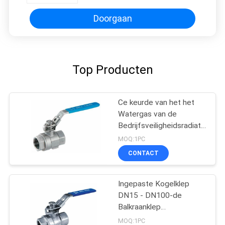
Doorgaan
Top Producten
Ce keurde van het het
Watergas van de
Bedrijfsveiligheidsradiator
het MessingsKogelklep
MOQ:1PC
goed 1/4 Duim
CONTACT
Mannelijke NPT
Hefboom Afgesloten
Klep
Ingepaste Kogelklep
DN15 - DN100-de
Balkraanklep
617n/hpb59-3 van het
MOQ:1PC