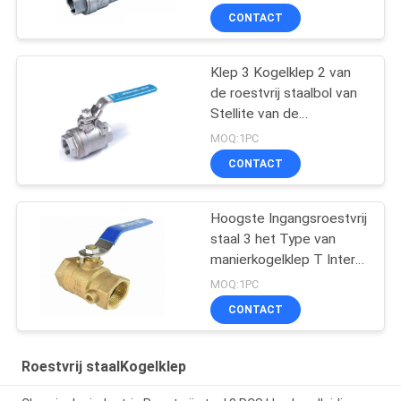
Drukpn25 Cw Messing
CONTACT
Klep 3 Kogelklep 2 van
de roestvrij staalbol van
Stellite van de
ManierKogelklep
MOQ:1PC
Bespuitende“ 2500#
CONTACT
Hoogste Ingangsroestvrij
staal 3 het Type van
manierkogelklep T Intern
Draadhandboek werkte
MOQ:1PC
CONTACT
Roestvrij staalKogelklep