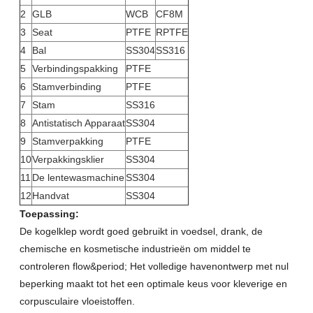
2
GLB
WCB
CF8M
3
Seat
PTFE
RPTFE
4
Bal
SS304
SS316
5
Verbindingspakking
PTFE
6
Stamverbinding
PTFE
7
Stam
SS316
8
Antistatisch Apparaat
SS304
9
Stamverpakking
PTFE
10
Verpakkingsklier
SS304
11
De lentewasmachine
SS304
12
Handvat
SS304
Toepassing:
De kogelklep wordt goed gebruikt in voedsel, drank, de
chemische en kosmetische industrieën om middel te
controleren flow&period; Het volledige havenontwerp met nul
beperking maakt tot het een optimale keus voor kleverige en
corpusculaire vloeistoffen.