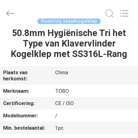
TOBO
STEEL
GROUP
CHINA.
All
Roestvrij staalKogelklep
Rights
Reserved.
50.8mm Hygiënische Tri het
HUIS
Type van Klavervlinder
PRODUCTEN
Kogelklep met SS316L-Rang
ONGEVEER
Plaats van
China
herkomst:
ONS
Merknaam:
TOBO
FABRIEKSREIS
Certificering:
CE / ISO
Modelnummer:
/
KWALITEITSCONTROLE
Min. bestelaantal:
1pc