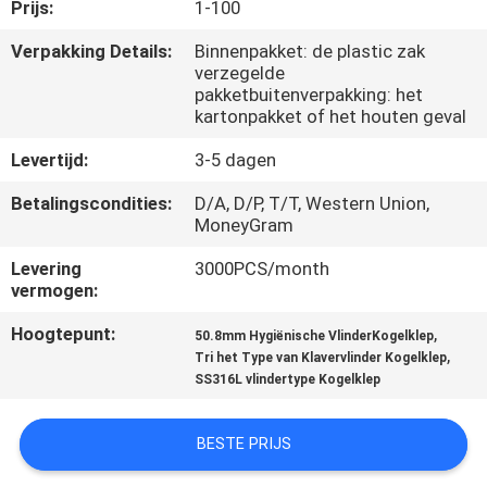
CONTACTEER
Prijs:
1-100
ONS
Verpakking Details:
Binnenpakket: de plastic zak
verzegelde
pakketbuitenverpakking: het
NIEUWS
kartonpakket of het houten geval
Levertijd:
3-5 dagen
VERZOEK
Betalingscondities:
D/A, D/P, T/T, Western Union,
OM
MoneyGram
EEN
Levering
3000PCS/month
vermogen:
CITAAT
Hoogtepunt:
,
50.8mm Hygiënische VlinderKogelklep
,
Tri het Type van Klavervlinder Kogelklep
SITEMAP
SS316L vlindertype Kogelklep
PRIVACY
BESTE PRIJS
POLICY