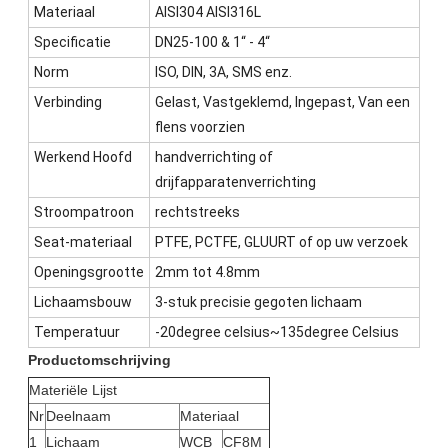
Materiaal
AISI304 AISI316L
Specificatie
DN25-100 & 1“ - 4“
Norm
ISO, DIN, 3A, SMS enz.
Verbinding
Gelast, Vastgeklemd, Ingepast, Van een
flens voorzien
Werkend Hoofd
handverrichting of
drijfapparatenverrichting
Stroompatroon
rechtstreeks
Seat-materiaal
PTFE, PCTFE, GLUURT of op uw verzoek
Openingsgrootte
2mm tot 4.8mm
Lichaamsbouw
3-stuk precisie gegoten lichaam
Temperatuur
-20degree celsius~135degree Celsius
Productomschrijving
Materiële Lijst
Nr
Deelnaam
Materiaal
1
Lichaam
WCB
CF8M