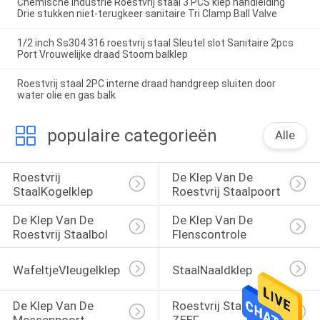
Chemische industrie Roestvrij staal 3 PCS klep handleiding
Drie stukken niet-terugkeer sanitaire Tri Clamp Ball Valve
1/2 inch Ss304 316 roestvrij staal Sleutel slot Sanitaire 2pcs
Port Vrouwelijke draad Stoom balklep
Roestvrij staal 2PC interne draad handgreep sluiten door
water olie en gas balk
populaire categorieën
Alle
Roestvrij 
De Klep Van De 
StaalKogelklep
Roestvrij Staalpoort
De Klep Van De 
De Klep Van De 
Roestvrij Staalbol
Flenscontrole
WafeltjeVleugelklep
StaalNaaldklep
De Klep Van De 
Roestvrij Staaly 
Messenpoort
ZEEF