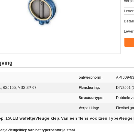
Verpa
Levert
Betal
Lever
jving
ontwerpnorm:
API 609-8
1, BS5155, MSS SP-67
Flensboring:
DIN2501 (
Structuurtype:
Dubbele zo
Verpakking:
Flexibel gra
ep
150LB wafeltjeVleugelklep
Van een flens voorzien TypeVleugel
,
,
ltjeVleugelklep van het typeroestvrije staal