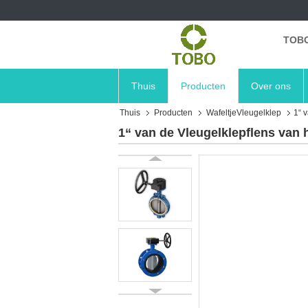
TOBO
Thuis
Producten
Over ons
Thuis
Producten
WafeltjeVleugelklep
1“ 
1“ van de Vleugelklepflens van h