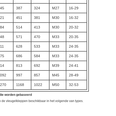
45
387
324
M27
16-29
21
451
381
M30
16-32
84
514
413
M30
20-32
48
571
470
M33
20-35
11
628
533
M33
24-35
75
686
584
M33
24-35
14
813
692
M39
24-41
092
997
857
M45
28-49
270
1168
1022
M50
32-53
 die worden gebaseerd
n de vleugelkleppen beschikbaar in het volgende van types.