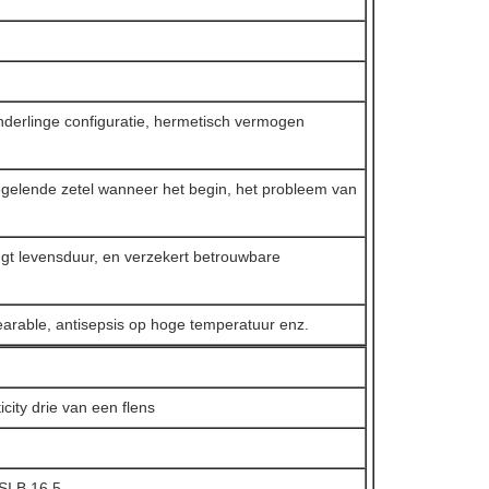
nderlinge configuratie, hermetisch vermogen
zegelende zetel wanneer het begin, het probleem van
engt levensduur, en verzekert betrouwbare
rable, antisepsis op hoge temperatuur enz.
city drie van een flens
SI B 16,5