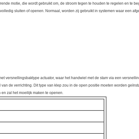
erende motie, die wordt gebruikt om, de stroom tegen te houden te regelen en te b
ledig sluiten of openen. Normaal, worden zij gebruikt in systemen waar een afgesloten
 met versnellingsbaktype actuator, waar het handwiel met de stam via een versnell
 van de verrichting. Dit type van klep zou in de open positie moeten worden geïnstall
 en zal het moeilijk maken te openen.