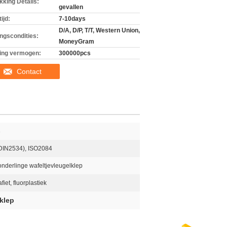
kking Details:
gevallen
ijd:
7-10days
D/A, D/P, T/T, Western Union,
ingscondities:
MoneyGram
ing vermogen:
300000pcs
Contact
3
DIN2534), ISO2084
nderlinge wafeltjevleugelklep
fiet, fluorplastiek
klep