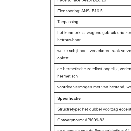
Face to face: ANSI B16.10
Flensboring: ANSI B16.5
Toepassing
het kenmerk is: wegens gebruik drie zo
betrouwbaar,
welke schijf nooit verzekeren raak ver
oplost
de hermetische zetellast ongelijk, verl
hermetisch
voordeelvermogen met van bestand, wea
Specificatie
Structretype: het dubbel voorzag eccenti
Ontwerpnorm: API609-83
de dimensie van de flensverbinding: AN