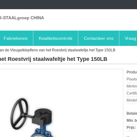
-STAALgroep CHINA
Fabrieksreis
Kwaliteitscontrole
Contacteer ons
Vraag 
van de Vleugelklepflens van het Roestvrij staalwafeltje het Type 150LB
et Roestvrij staalwafeltje het Type 150LB
Produc
Plaats
Merkn
Certif
Mode
Betal
Min. b
Prijs: