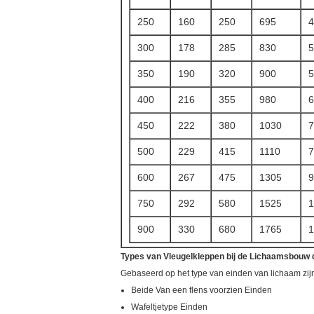
250
160
250
695
4
300
178
285
830
5
350
190
320
900
5
400
216
355
980
6
450
222
380
1030
7
500
229
415
1110
7
600
267
475
1305
9
750
292
580
1525
1
900
330
680
1765
1
Types van Vleugelkleppen bij de Lichaamsbouw
Gebaseerd op het type van einden van lichaam zij
Beide Van een flens voorzien Einden
Wafeltjetype Einden