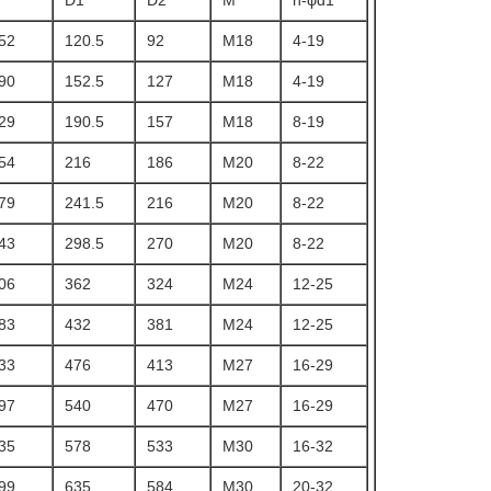
D1
D2
M
n-φd1
52
120.5
92
M18
4-19
90
152.5
127
M18
4-19
29
190.5
157
M18
8-19
54
216
186
M20
8-22
79
241.5
216
M20
8-22
43
298.5
270
M20
8-22
06
362
324
M24
12-25
83
432
381
M24
12-25
33
476
413
M27
16-29
97
540
470
M27
16-29
35
578
533
M30
16-32
99
635
584
M30
20-32