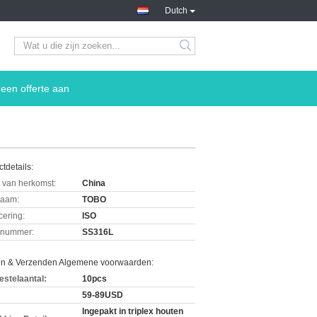
Dutch
een offerte aan
tdetails:
 van herkomst:
China
aam:
TOBO
icering:
ISO
lnummer:
SS316L
en & Verzenden Algemene voorwaarden:
estelaantal:
10pcs
59-89USD
Ingepakt in triplex houten