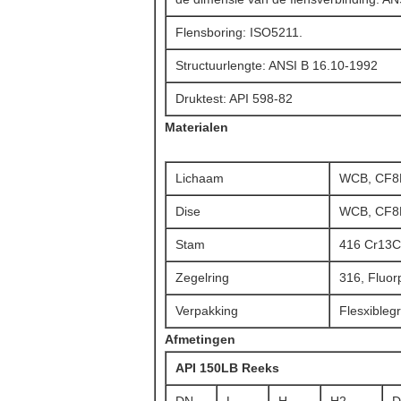
Flensboring: ISO5211.
Structuurlengte: ANSI B 16.10-1992
Druktest: API 598-82
Materialen
Lichaam
WCB, CF
Dise
WCB, CF
Stam
416 Cr13C
Zegelring
316, Fluor
Verpakking
Flesxiblegr
Afmetingen
API 150LB Reeks