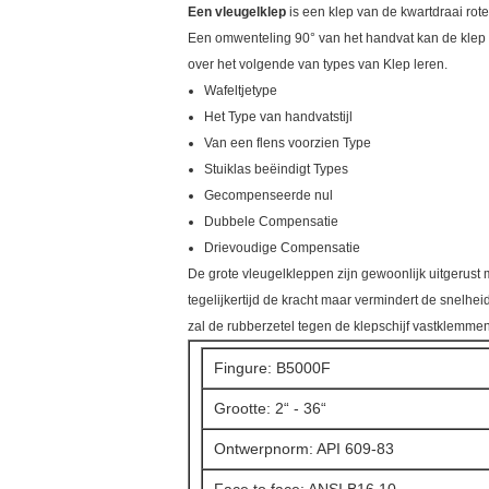
Een vleugelklep
is een klep van de kwartdraai rot
Een omwenteling 90° van het handvat kan de klep vol
over het volgende van types van Klep leren.
Wafeltjetype
Het Type van handvatstijl
Van een flens voorzien Type
Stuiklas beëindigt Types
Gecompenseerde nul
Dubbele Compensatie
Drievoudige Compensatie
De grote vleugelkleppen zijn gewoonlijk uitgerust
tegelijkertijd de kracht maar vermindert de snelheid
zal de rubberzetel tegen de klepschijf vastklemmen
Fingure: B5000F
Grootte: 2“ - 36“
Ontwerpnorm: API 609-83