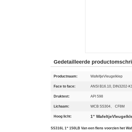
Gedetailleerde productomschri
Productnaam:
WafeltjeVleugelklep
Face to face:
ANSI B16.10, DIN3202-K
Druktest:
API 598
Lichaam:
WCB SS304、 CF8M
1“ WafeltjeVleugelkl
Hoog licht:
SS316L 1“ 150LB Van een flens voorzien het Wafe