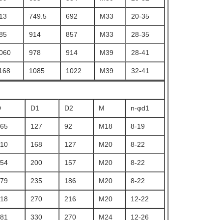
13
749.5
692
M33
20-35
85
914
857
M33
28-35
060
978
914
M39
28-41
168
1085
1022
M39
32-41
D
D1
D2
M
n-φd1
65
127
92
M18
8-19
10
168
127
M20
8-22
54
200
157
M20
8-22
79
235
186
M20
8-22
18
270
216
M20
12-22
81
330
270
M24
12-26