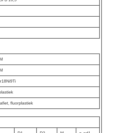
8M
8M
r18Ni9Ti
plastiek
afiet, fluorplastiek