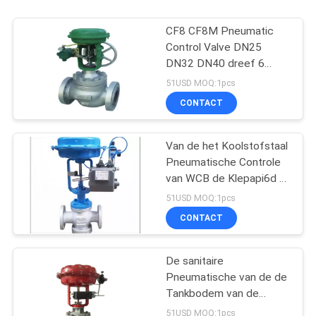
CF8 CF8M Pneumatic
Control Valve DN25
DN32 DN40 dreef 6
duim 8 duimflens
51USD MOQ:1pcs
CONTACT
Van de het Koolstofstaal
Pneumatische Controle
van WCB de Klepapi6d O
Type Afgesloten
51USD MOQ:1pcs
Kogelklep
CONTACT
De sanitaire
Pneumatische van de de
Tankbodem van de
Controleklep AISI304
51USD MOQ:1pcs