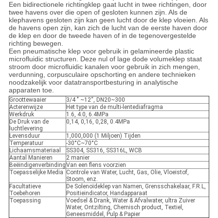
Een bidirectionele richtingklep gaat lucht in twee richtingen, door
twee havens over die open of gesloten kunnen zijn. Als de
klephavens gesloten zijn kan geen lucht door de klep vloeien. Als
de havens open zijn, kan zich de lucht van de eerste haven door
de klep en door de tweede haven of in de tegenovergestelde
richting bewegen.
Een pneumatische klep voor gebruik in gelamineerde plastic
microfluidic structuren. Deze nul of lage dode volumeklep staat
stroom door microfluidic kanalen voor gebruik in zich mengen,
verdunning, corpusculaire opschorting en andere technieken
noodzakelijk voor datatransportbesturing in analytische
apparaten toe.
Groottewaaier
3/4 " ~12“, DN20~300
Acterenwijze
Het type van de multi-lentediafragma
Werkdruk
1.6, 4.0, 6.4MPa
De Druk van de
0,14, 0,16, 0,28, 0.4MPa
luchtlevering
Levensduur
1,000,000 (1 Miljoen) Tijden
Temperatuur
-30°C~70°C
Lichaamsmateriaal
SS304, SS316, SS316L, WCB
Aantal Manieren
2 manier
Beëindigenverbinding
Van een flens voorzien
Toepasselijke Media
Controle van Water, Lucht, Gas, Olie, Vloeistof,
Stoom, enz.
Facultatieve
De Solenoïdeklep van Namen, Grensschakelaar, F.R.L,
Toebehoren
Positieindicator, Handapparaat
Toepassing
Voedsel & Drank, Water & Afvalwater, ultra Zuiver
Water, Ontzilting, Chemisch product, Textiel,
Geneesmiddel, Pulp & Papier