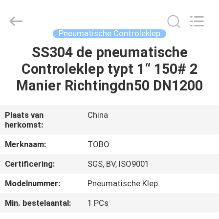
TOBO
STEEL
GROUP
CHINA.
All
Pneumatische Controleklep
Rights
Reserved.
SS304 de pneumatische
HUIS
Controleklep typt 1“ 150# 2
PRODUCTEN
Manier Richtingdn50 DN1200
ONGEVEER
Plaats van
China
herkomst:
ONS
Merknaam:
TOBO
FABRIEKSREIS
Certificering:
SGS, BV, ISO9001
Modelnummer:
Pneumatische Klep
KWALITEITSCONTROLE
Min. bestelaantal:
1 PCs