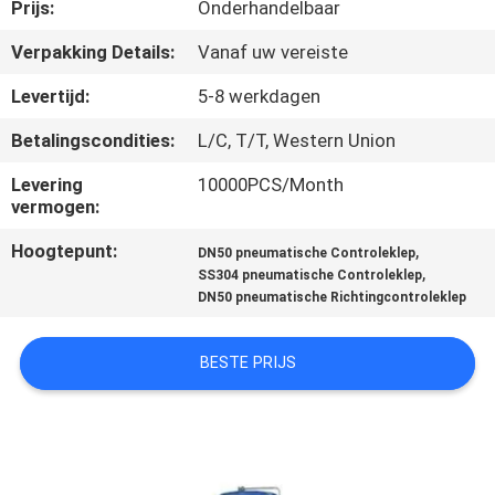
CONTACTEER
Prijs:
Onderhandelbaar
ONS
Verpakking Details:
Vanaf uw vereiste
Levertijd:
5-8 werkdagen
NIEUWS
Betalingscondities:
L/C, T/T, Western Union
VERZOEK
Levering
10000PCS/Month
vermogen:
OM
Hoogtepunt:
,
DN50 pneumatische Controleklep
EEN
,
SS304 pneumatische Controleklep
CITAAT
DN50 pneumatische Richtingcontroleklep
BESTE PRIJS
SITEMAP
PRIVACY
POLICY