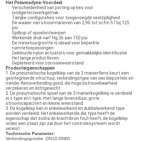
Het Pneumadyne-Voordeel
Verscheidenheid van porting opties voor
loodgieterswerkgemak
Talrijke configuraties voor toegevoegde veelzijdigheid
De waaier van stroomtarieven van 2,90 tot scfm 57 bij 125
psi
Spilkop of spoelontwerpen
Werkende druk van“ Hg 26 aan 150 psi
De miniatuurgrootte is ideaal voor beperkte
ruimtetoepassingen
Gekleurde nylon actuators voor gemakkelijke identificatie
Het lange productleven
Geplateerd voor corrosieweerstand
Producteigenschappen
1. De pneumatische kogelklep van de 3 manierflens keurt een
geïntegreerde structuur, verbindingstype van vier klepzetels en
minder flensverbinding goed, die hoge betrouwbaarheid
verzekeren en lichtgewicht.
2. De pneumatische spoel van de 3 manierkogelklep is verdeeld
in t-type en l-type, met lange levensduur, grote
stroomcapaciteit en kleine weerstand.
3. De kogelklep kan in enkelwerkend en dubbelwerkend type
worden verdeeld. Het enkelwerkende die type heeft de
eigenschap dat zodra de krachtbron fout heeft, de kogelklep
onder een staat zijn zal door het controlesysteem wordt
vereist.
Technische Parameter:
Verbindingsgrootte: DN10-DN80