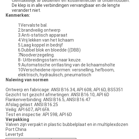
Gemakkelijk te bedienen en kosteneffectief te onderhouden.
De klep is in alle verbindingen vervangbaar en de lengte
verandert niet.
Kenmerken:
1Vervalste bal.
2.brandveilig ontwerp
3.Anti-statisch apparaat
4.Vrij lekken van het lichaam
5.Laag koppel in bedrijf
6.Dubbel blok en bloedde ((DBB)
7Noodverzegeling.
8- Uitbreidingsstam naar keuze.
9.Automatische ontlasting van de lichaamsholte
10Verscheidene rijvormen: versnelling, hefboom,
elektrisch, hydraulisch, pneumatisch
Naleving van normen
Ontwerp en fabricage: ANSI B16.34, API 608, API 6D, BS5351
Gezicht tot gezicht afmetingen: ANSI B16.10, API 6D
Flankenverbinding: ANSI B16.5, ANSI B16.47
Afslag gelast: ANSI B16.25
Veilig: API 607, API 6FA
Test en inspectie: API 598, API 6D
Verpakking
Valven zijn verpakt in plastic bubbelplaat en in multiplexdozen
Port:China
Levertyd: