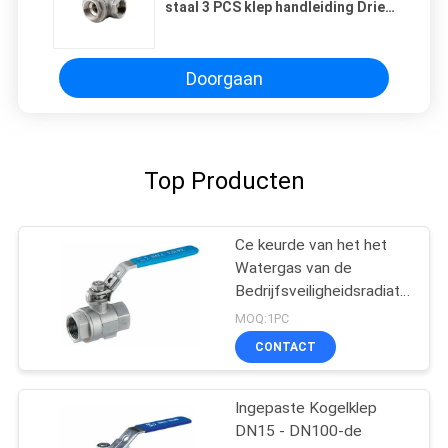
staal 3 PCS klep handleiding Drie
stukken niet-terugkeer sanitaire
Tri Clamp Ball Valve
Doorgaan
Top Producten
Ce keurde van het het
Watergas van de
Bedrijfsveiligheidsradiator
het MessingsKogelklep
MOQ:1PC
goed 1/4 Duim
CONTACT
Mannelijke NPT
Hefboom Afgesloten
Klep
Ingepaste Kogelklep
DN15 - DN100-de