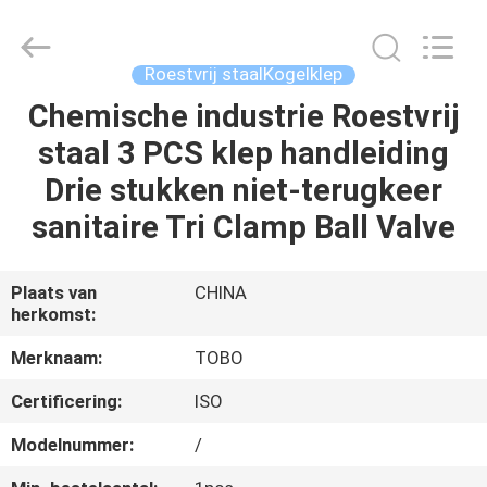
staalKogelklep
Supplier.
Copyright
©
2021
Roestvrij staalKogelklep
-
2025
TOBO
Chemische industrie Roestvrij
HUIS
STEEL
GROUP
staal 3 PCS klep handleiding
CHINA.
All
Rights
PRODUCTEN
Drie stukken niet-terugkeer
Reserved.
sanitaire Tri Clamp Ball Valve
ONGEVEER
ONS
Plaats van
CHINA
herkomst:
FABRIEKSREIS
Merknaam:
TOBO
Certificering:
ISO
KWALITEITSCONTROLE
Modelnummer:
/