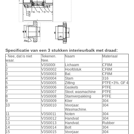
Specificatie van een 3 stukken interieurbalk met draad:
- Nee, dat is niet
Tekenen.
Naam
Materiaal
waar.
Nee.
1
V3S000l
Lichaam
CF8M
2
V3S0002
Hoofdstuk
CF8M
3
V3S0003
Bal.
CF8M
4
V3S0004
Stam
316
5
V3S0005
Zitting
PTFE+3%. GF 4
6
V3S0006
Gaskets
PTFE
7
V3S0007
Stoot. wasmachine
PTFE
8
V3S0008
Stamverpakking
PTFE
9
V3S0009
Klier
304
10
V3S0010
Voorjaar.
304
Wasmachine.
11
V3S0011
Noten
304
12
V3S0012
Handvat
304
13
V3S0013
Handvat.
Rubber
14
V3S0014
Bolt
304
15
V3S0015
Voorjaar.
304