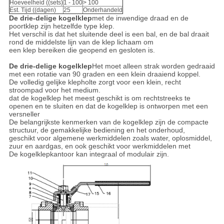
Hoeveelheid ((sets)
1 - 100
> 100
Est. Tijd ((dagen)
25
Onderhandeld
De drie-delige kogelklep
met de inwendige draad en de
poortklep zijn hetzelfde type klep.
Het verschil is dat het sluitende deel is een bal, en de bal draait
rond de middelste lijn van de klep lichaam om
een klep bereiken die geopend en gesloten is.
De drie-delige kogelklep
Het moet alleen strak worden gedraaid
met een rotatie van 90 graden en een klein draaiend koppel.
De volledig gelijke klepholte zorgt voor een klein, recht
stroompad voor het medium.
dat de kogelklep het meest geschikt is om rechtstreeks te
openen en te sluiten en dat de kogelklep is ontworpen met een
versneller
De belangrijkste kenmerken van de kogelklep zijn de compacte
structuur, de gemakkelijke bediening en het onderhoud,
geschikt voor algemene werkmiddelen zoals water, oplosmiddel,
zuur en aardgas, en ook geschikt voor werkmiddelen met
De kogelklepkantoor kan integraal of modulair zijn.