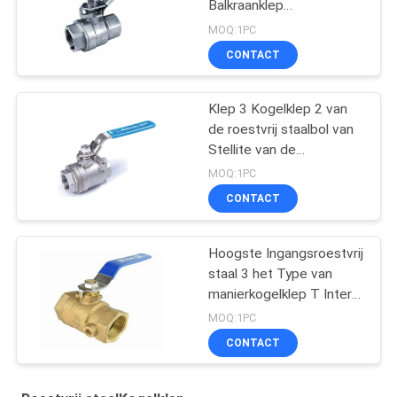
Balkraanklep
617n/hpb59-3 van het
MOQ:1PC
Drukpn25 Cw Messing
CONTACT
Klep 3 Kogelklep 2 van
de roestvrij staalbol van
Stellite van de
ManierKogelklep
MOQ:1PC
Bespuitende“ 2500#
CONTACT
Hoogste Ingangsroestvrij
staal 3 het Type van
manierkogelklep T Intern
Draadhandboek werkte
MOQ:1PC
CONTACT