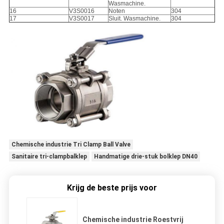
Wasmachine.
16
V3S0016
Noten
304
17
V3S0017
Sluit. Wasmachine.
304
Chemische industrie Tri Clamp Ball Valve
Sanitaire tri-clampbalklep
Handmatige drie-stuk bolklep DN40
Krijg de beste prijs voor
Chemische industrie Roestvrij