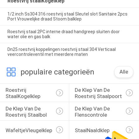
Roestvrij staalKogelklep
1/2 inch Ss304 316 roestvrij staal Sleutel slot Sanitaire 2pcs
Port Vrouwelijke draad Stoom balklep
Roestvrij staal 2PC interne draad handgreep sluiten door
water olie en gas balk
Dn25 roestvrij koppelingen roestvrij staal 304 Verticaal
veercontroleventil met meerdere maten
populaire categorieën
Alle
Roestvrij 
De Klep Van De 
StaalKogelklep
Roestvrij Staalpoort
De Klep Van De 
De Klep Van De 
Roestvrij Staalbol
Flenscontrole
WafeltjeVleugelklep
StaalNaaldklep