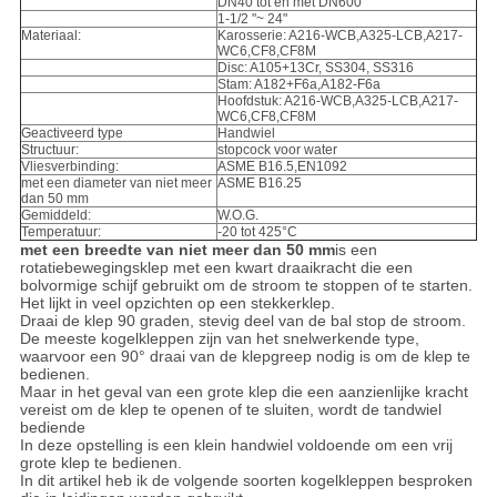
DN40 tot en met DN600
1-1/2 "~ 24"
Materiaal:
Karosserie: A216-WCB,A325-LCB,A217-
WC6,CF8,CF8M
Disc: A105+13Cr, SS304, SS316
Stam: A182+F6a,A182-F6a
Hoofdstuk: A216-WCB,A325-LCB,A217-
WC6,CF8,CF8M
Geactiveerd type
Handwiel
Structuur:
stopcock voor water
Vliesverbinding:
ASME B16.5,EN1092
met een diameter van niet meer
ASME B16.25
dan 50 mm
Gemiddeld:
W.O.G.
Temperatuur:
-20 tot 425°C
met een breedte van niet meer dan 50 mm
is een
rotatiebewegingsklep met een kwart draaikracht die een
bolvormige schijf gebruikt om de stroom te stoppen of te starten.
Het lijkt in veel opzichten op een stekkerklep.
Draai de klep 90 graden, stevig deel van de bal stop de stroom.
De meeste kogelkleppen zijn van het snelwerkende type,
waarvoor een 90° draai van de klepgreep nodig is om de klep te
bedienen.
Maar in het geval van een grote klep die een aanzienlijke kracht
vereist om de klep te openen of te sluiten, wordt de tandwiel
bediende
In deze opstelling is een klein handwiel voldoende om een vrij
grote klep te bedienen.
In dit artikel heb ik de volgende soorten kogelkleppen besproken