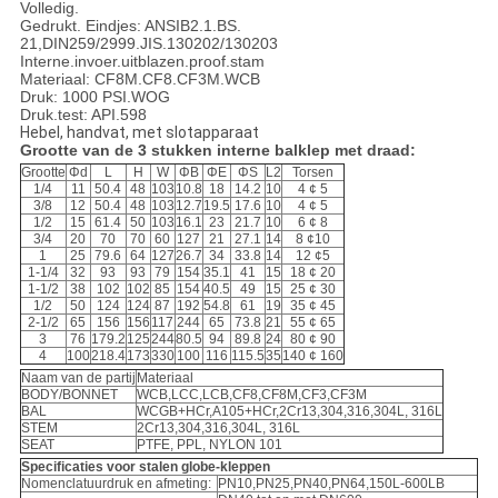
Volledig.
Gedrukt. Eindjes: ANSIB2.1.BS.
21,DIN259/2999.JIS.130202/130203
Interne.invoer.uitblazen.proof.stam
Materiaal: CF8M.CF8.CF3M.WCB
Druk: 1000 PSI.WOG
Druk.test: API.598
Hebel, handvat, met slotapparaat
Grootte van de 3 stukken interne balklep met draad:
Grootte
Φd
L
H
W
ΦB
ΦE
ΦS
L2
Torsen
1/4
11
50.4
48
103
10.8
18
14.2
10
4 ¢ 5
3/8
12
50.4
48
103
12.7
19.5
17.6
10
4 ¢ 5
1/2
15
61.4
50
103
16.1
23
21.7
10
6 ¢ 8
3/4
20
70
70
60
127
21
27.1
14
8 ¢10
1
25
79.6
64
127
26.7
34
33.8
14
12 ¢5
1-1/4
32
93
93
79
154
35.1
41
15
18 ¢ 20
1-1/2
38
102
102
85
154
40.5
49
15
25 ¢ 30
1/2
50
124
124
87
192
54.8
61
19
35 ¢ 45
2-1/2
65
156
156
117
244
65
73.8
21
55 ¢ 65
3
76
179.2
125
244
80.5
94
89.8
24
80 ¢ 90
4
100
218.4
173
330
100
116
115.5
35
140 ¢ 160
Naam van de partij
Materiaal
BODY/BONNET
WCB,LCC,LCB,CF8,CF8M,CF3,CF3M
BAL
WCGB+HCr,A105+HCr,2Cr13,304,316,304L, 316L
STEM
2Cr13,304,316,304L, 316L
SEAT
PTFE, PPL, NYLON 101
Specificaties voor stalen globe-kleppen
Nomenclatuurdruk en afmeting:
PN10,PN25,PN40,PN64,150L-600LB