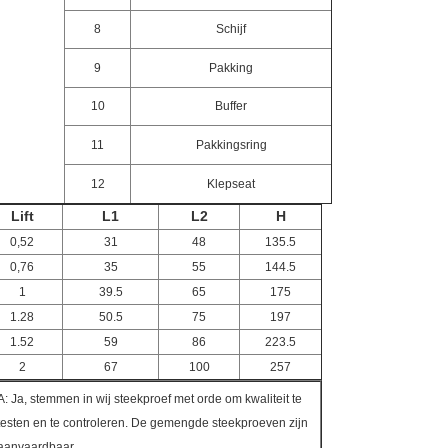
8
Schijf
9
Pakking
10
Buffer
11
Pakkingsring
12
Klepseat
Lift
L1
L2
H
0,52
31
48
135.5
0,76
35
55
144.5
1
39.5
65
175
1.28
50.5
75
197
1.52
59
86
223.5
2
67
100
257
A: Ja, stemmen in wij steekproef met orde om kwaliteit te
testen en te controleren. De gemengde steekproeven zijn
aanvaardbaar.