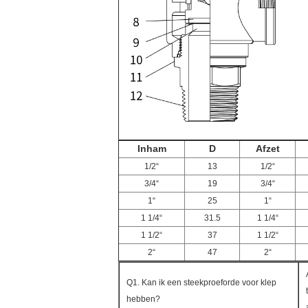
Inham
D
Afzet
1/2“
13
1/2“
3/4“
19
3/4“
1“
25
1“
1 1/4“
31.5
1 1/4“
1 1/2“
37
1 1/2“
2“
47
2“
Q1. Kan ik een steekproeforde voor klep
hebben?