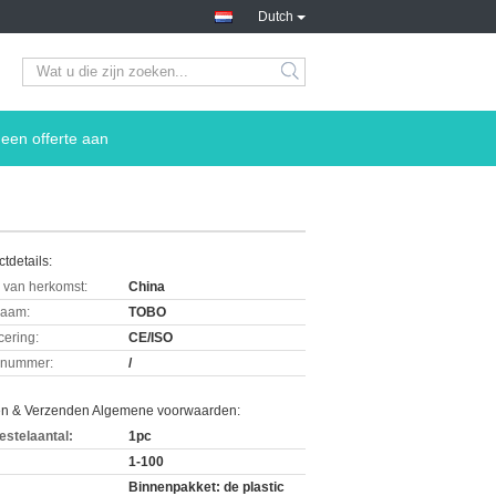
Dutch
een offerte aan
tdetails:
 van herkomst:
China
aam:
TOBO
icering:
CE/ISO
lnummer:
/
en & Verzenden Algemene voorwaarden:
estelaantal:
1pc
1-100
Binnenpakket: de plastic