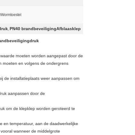
/Wormtoestel
druk
PN40 brandbeveiligingAfblaasklep
,
andbeveiligingdruk
die waarde moeten worden aangepast door de
een moeten en volgens de ondergrens
 bij de installatieplaats weer aanpassen om
sdruk aanpassen door de
ruk om de klepklep worden geroteerd te
e en temperatuur, aan de daadwerkelijke
, vooral wanneer de middelgrote