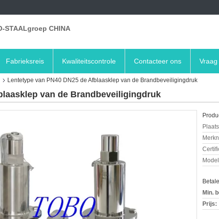
-STAALgroep CHINA
Fabrieksreis
Kwaliteitscontrole
Contacteer ons
Vraag 
Lentetype van PN40 DN25 de Afblaasklep van de Brandbeveiligingdruk
laasklep van de Brandbeveiligingdruk
Produc
Plaats
Merkn
Certif
Mode
Betal
Min. b
Prijs: