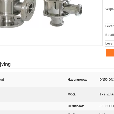
Verpa
Levert
Betal
Lever
jving
ort
Havengrootte:
DN50-DN
MOQ:
1 - 9 stuk
Certificaat:
CE ISO90