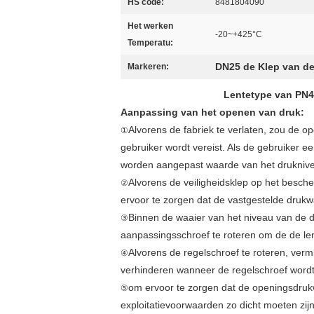
HS code:
8481804090
Het werken
-20~+425°C
Temperatu:
DN25 de Klep van de
Markeren:
Lentetype van PN4
Aanpassing van het openen van druk:
Alvorens de fabriek te verlaten, zou de
①
gebruiker wordt vereist. Als de gebruiker 
worden aangepast waarde van het drukniv
Alvorens de veiligheidsklep op het bescher
②
ervoor te zorgen dat de vastgestelde drukw
Binnen de waaier van het niveau van de 
③
aanpassingsschroef te roteren om de de le
Alvorens de regelschroef te roteren, ve
④
verhinderen wanneer de regelschroef wordt
om ervoor te zorgen dat de openingsdruk
⑤
exploitatievoorwaarden zo dicht moeten zij