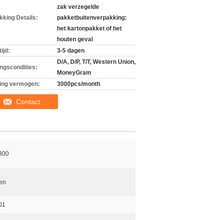
zak verzegelde
kking Details:
pakketbuitenverpakking:
het kartonpakket of het
houten geval
ijd:
3-5 dagen
D/A, D/P, T/T, Western Union,
ingscondities:
MoneyGram
ing vermogen:
3000pcs/month
Contact
300
ken
01