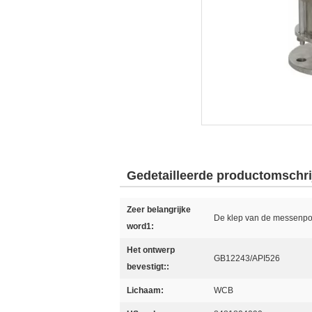
Gedetailleerde productomschri
Zeer belangrijke
De klep van de messenpo
word1:
Het ontwerp
GB12243/API526
bevestigt::
Lichaam:
WCB