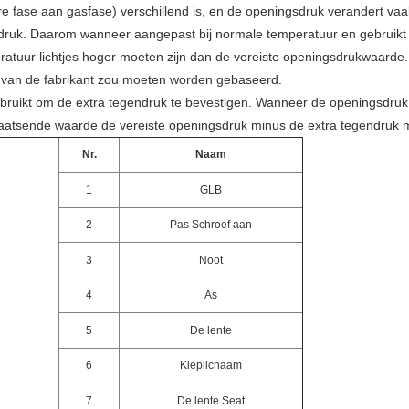
are fase aan gasfase) verschillend is, en de openingsdruk verandert va
druk. Daarom wanneer aangepast bij normale temperatuur en gebruikt
ratuur lichtjes hoger moeten zijn dan de vereiste openingsdrukwaarde
ies van de fabrikant zou moeten worden gebaseerd.
ebruikt om de extra tegendruk te bevestigen. Wanneer de openingsdruk 
laatsende waarde de vereiste openingsdruk minus de extra tegendruk m
Nr.
Naam
1
GLB
2
Pas Schroef aan
3
Noot
4
As
5
De lente
6
Kleplichaam
7
De lente Seat