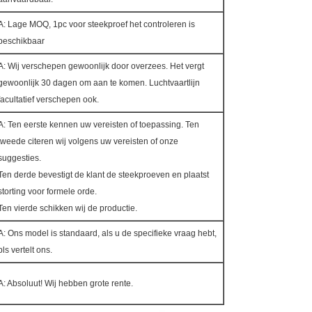
A: Lage MOQ, 1pc voor steekproef het controleren is
beschikbaar
A: Wij verschepen gewoonlijk door overzees. Het vergt
gewoonlijk 30 dagen om aan te komen. Luchtvaartlijn
facultatief verschepen ook.
A: Ten eerste kennen uw vereisten of toepassing. Ten
tweede citeren wij volgens uw vereisten of onze
suggesties.
Ten derde bevestigt de klant de steekproeven en plaatst
storting voor formele orde.
Ten vierde schikken wij de productie.
A: Ons model is standaard, als u de specifieke vraag hebt,
pls vertelt ons.
A: Absoluut! Wij hebben grote rente.