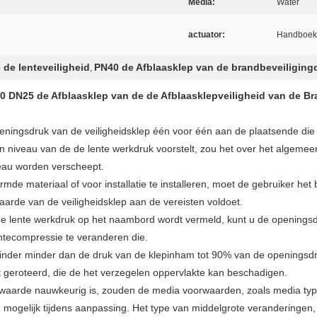
Media:
Water
actuator:
Handboek
 de lenteveiligheid
PN40 de Afblaasklep van de brandbeveiliging
,
0 DN25 de Afblaasklep van de de Afblaasklepveiligheid van de Br
 openingsdruk van de veiligheidsklep één voor één aan de plaatsende 
een niveau van de de lente werkdruk voorstelt, zou het over het algem
eau worden verscheept.
mde materiaal of voor installatie te installeren, moet de gebruiker het
aarde van de veiligheidsklep aan de vereisten voldoet.
de lente werkdruk op het naambord wordt vermeld, kunt u de opening
ntecompressie te veranderen die.
rminder minder dan de druk van de klepinham tot 90% van de openingsd
 geroteerd, die de het verzegelen oppervlakte kan beschadigen.
waarde nauwkeurig is, zouden de media voorwaarden, zoals media typ
n mogelijk tijdens aanpassing. Het type van middelgrote veranderingen