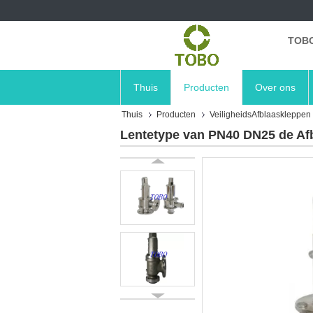
TOBO
Thuis
Producten
Over ons
Thuis
Producten
VeiligheidsAfblaaskleppen
Lentetype van PN40 DN25 de Afb